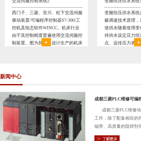
变频恒压供水系统1
、松下交流伺服
变频恒压供水系统是利用交流电机无
S7-300/工
极调速技术原理，采用PID闭环控制
CC。机床行业
使供水随着使用变化而变化，从而维
使用交流伺服控
持供水设定压力恒定。他比传统电接
设计生产的机床
点、远传压力表供水水压恒定，因此
其控制复杂、精
极大的延长了设备使用寿命。我公司
西门子交流伺服
现已和多家单位建立了合作关系，恒
压供水技术已经
新闻中心
成都三菱PLC维修可编
成都三菱PLC维修
工作，除了配备相应的
锡带、高质量的阻焊剂
件的电路及通信电缆。