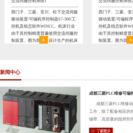
交流伺服控制系统2
变频恒压供水系统
西门子、三菱、安川、松下交流伺服
变频恒压供水系
驱动装置/可编程序控制器S7-300/工
极调速技术原理，
控机及组态软件WINCC。机床行业
使供水随着使用
由于其控制精度普遍使用交流伺服控
持供水设定压力
制装置。图为我公司设计生产的机床
点、远传压力表
电气控制系统，由于其控制复杂、精
极大的延长了设
度要求高，故采用了西门子交流伺服
现已和多家单位
驱动装
压供水技术已经
新闻中心
成都三菱PLC维修可编
成都三菱PLC维修
工作，除了配备相应的
锡带、高质量的阻焊剂
件的电路及通信电缆。