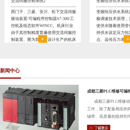
变频恒压供水系统1
直流调速控制系统
变频恒压供水系统是利用交流电机无
西门子6RA70直
极调速技术原理，采用PID闭环控制
590P直流调速装
使供水随着使用变化而变化，从而维
S7-300，S7-4
持供水设定压力恒定。他比传统电接
WINCC 冶金行
点、远传压力表供水水压恒定，因此
普遍使用直流驱动
极大的延长了设备使用寿命。我公司
设计生产的可逆轧
现已和多家单位建立了合作关系，恒
由于其控制复杂、
压供水技术已经
新闻中心
成都三菱PLC维修可编
成都三菱PLC维修
工作，除了配备相应的
锡带、高质量的阻焊剂
件的电路及通信电缆。