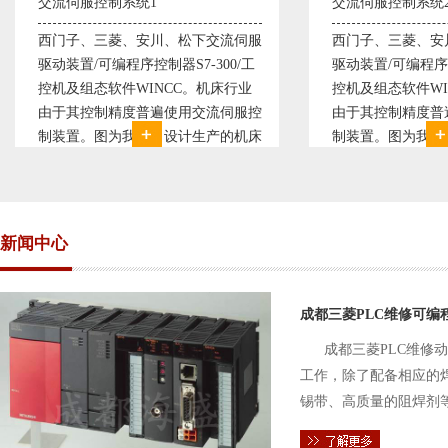
交流伺服控制系统2
变频
交流伺服
西门子、三菱、安川、松下交流伺服
变频
00/工
驱动装置/可编程序控制器S7-300/工
极调
机床行业
控机及组态软件WINCC。机床行业
使供
流伺服控
由于其控制精度普遍使用交流伺服控
持供
产的机床
制装置。图为我公司设计生产的机床
点、
复杂、精
电气控制系统，由于其控制复杂、精
极大
交流伺服
度要求高，故采用了西门子交流伺服
现已
驱动装
压供
新闻中心
成都三菱PLC维修可编
成都三菱PLC维修
工作，除了配备相应的
锡带、高质量的阻焊剂
件的电路及通信电缆。