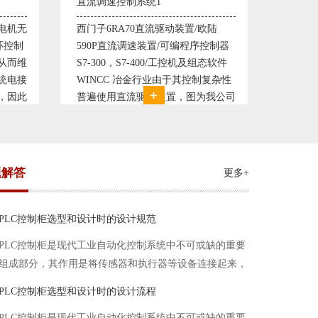
塑料机械控制系统1
塑料机
欧陆
典型的塑料生产线电控系统配置：
典型的
控制器
丹佛斯变频器VLT5000， RKC温控
丹佛斯变
态软件
仪表， 西门子可编程序控制器S7-
仪表，
复杂性
200， 工控组态软件WINCC或
200，
我公司
Protool或组态王。 使用在生产塑料
Prot
系统，
母料的塑胶设备上，可以形成一个控
母料的
制精度高，智能化齐全的塑料生
制精度
题解答
更多+
PLC控制柜选型和设计时的设计规范
PLC控制柜是现代工业自动化控制系统中不可或缺的重要
组成部分，其作用是将传感器和执行器等设备连接起来，
实现信号的输入、处理和输出。在进行PLC控制柜的选型
PLC控制柜选型和设计时的设计流程
和设计时，需要考虑选型要点、设计流程、设计规范以下
PLC控制柜是现代工业自动化控制系统中不可或缺的重要