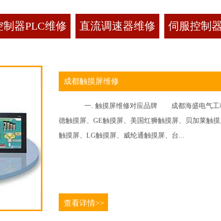
制器PLC维修
直流调速器维修
伺服控制
成都触摸屏维修
一. 触摸屏维修对应品牌 成都海盛电气工程
德触摸屏、GE触摸屏、美国红狮触摸屏、贝加莱触摸屏、
触摸屏、LG触摸屏、威纶通触摸屏、台...
查看详情>>