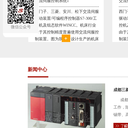
交流伺服控制系统2
变频
交流伺服
西门子、三菱、安川、松下交流伺服
变频
300/工
驱动装置/可编程序控制器S7-300/工
极调
机床行业
控机及组态软件WINCC。机床行业
使供
微信公众号
流伺服控
由于其控制精度普遍使用交流伺服控
持供
产的机床
制装置。图为我公司设计生产的机床
点、
复杂、精
电气控制系统，由于其控制复杂、精
极大
交流伺服
度要求高，故采用了西门子交流伺服
现已
驱动装
压供
新闻中心
成都三
成都
工作，
锡带、
件的电