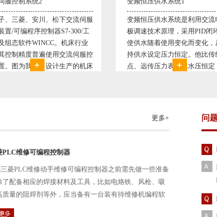
恒压供水系统1
直流调速控制系统1
恒压供水系统是利用交流电机无
西门子6RA70直流驱动装置/
速技术原理，采用PID闭环控制
590P直流调速装置/可编程序
水随着使用变化而变化，从而维
S7-300，S7-400/工控机及组
水设定压力恒定。他比传统电接
WINCC 冶金行业由于其控制
远传压力表供水水压恒定，因此
普遍使用直流驱动装置，图为
的延长了设备使用寿命。我公司
设计生产的可逆轧机电气控制
和多家单位建立了合作关系，恒
由于其控制复杂、精度要求高
水技术已经
问
更多+
菱PLC维修可编程控制器
三菱PLC维修动手维修可编程控制器之前需先做一些准备
除了配备相应的焊接材料及工具，比如电烙铁、风枪、吸
高质量的阻焊剂等外，应当备有一台装有待维修机编程软
路及通信电缆。这一是由于待修机常常是从工作系统中拆