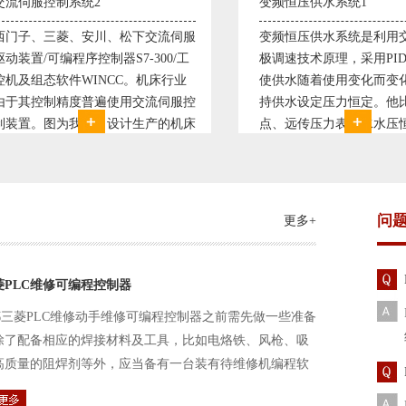
变频恒压供水系统1
直流调速控
服
变频恒压供水系统是利用交流电机无
西门子6RA
工
极调速技术原理，采用PID闭环控制
590P直流
业
使供水随着使用变化而变化，从而维
S7-300，
控
持供水设定压力恒定。他比传统电接
WINCC 
床
点、远传压力表供水水压恒定，因此
普遍使用直
精
极大的延长了设备使用寿命。我公司
设计生产的
服
现已和多家单位建立了合作关系，恒
由于其控制
压供水技术已经
问
更多+
菱PLC维修可编程控制器
三菱PLC维修动手维修可编程控制器之前需先做一些准备
除了配备相应的焊接材料及工具，比如电烙铁、风枪、吸
高质量的阻焊剂等外，应当备有一台装有待维修机编程软
路及通信电缆。这一是由于待修机常常是从工作系统中拆