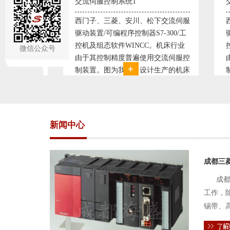
控制系统1
交流伺服控制系统2
三菱、安川、松下交流伺服
西门子、三菱、安川、松下交流伺
可编程序控制器S7-300/工
驱动装置/可编程序控制器S7-300/
态软件WINCC。机床行业
控机及组态软件WINCC。机床行
微信公众号
制精度普遍使用交流伺服控
由于其控制精度普遍使用交流伺服
图为我公司设计生产的机床
制装置。图为我公司设计生产的机
系统，由于其控制复杂、精
电气控制系统，由于其控制复杂、
，故采用了西门子交流伺服
度要求高，故采用了西门子交流伺
驱动装
新闻中心
成都三
成都
工作，
锡带、
件的电