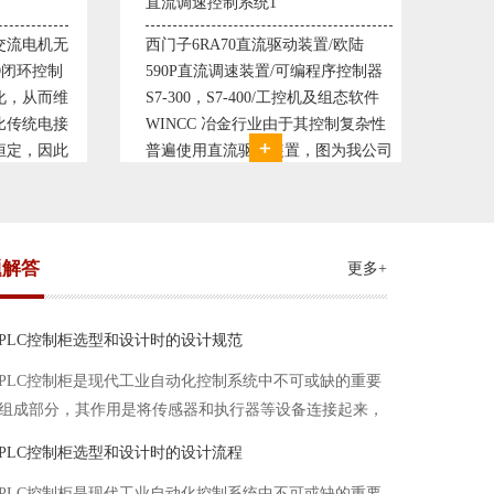
制系统1
塑料机械控制系统1
70直流驱动装置/欧陆
典型的塑料生产线电控系统配置：
调速装置/可编程序控制器
丹佛斯变频器VLT5000， RKC温控
S7-400/工控机及组态软件
仪表， 西门子可编程序控制器S7-
冶金行业由于其控制复杂性
200， 工控组态软件WINCC或
流驱动装置，图为我公司
Protool或组态王。 使用在生产塑料
可逆轧机电气控制系统，
母料的塑胶设备上，可以形成一个控
复杂、精度要求高
制精度高，智能化齐全的塑料生
题解答
更多+
PLC控制柜选型和设计时的设计规范
PLC控制柜是现代工业自动化控制系统中不可或缺的重要
组成部分，其作用是将传感器和执行器等设备连接起来，
实现信号的输入、处理和输出。在进行PLC控制柜的选型
PLC控制柜选型和设计时的设计流程
和设计时，需要考虑选型要点、设计流程、设计规范以下
PLC控制柜是现代工业自动化控制系统中不可或缺的重要