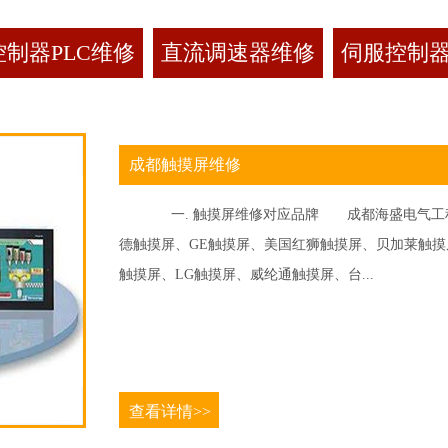
制器PLC维修
直流调速器维修
伺服控制
成都触摸屏维修
一. 触摸屏维修对应品牌 成都海盛电气工程
德触摸屏、GE触摸屏、美国红狮触摸屏、贝加莱触摸屏、
触摸屏、LG触摸屏、威纶通触摸屏、台...
查看详情>>