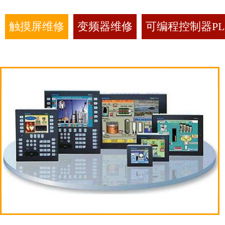
触摸屏维修
变频器维修
可编程控制器PL