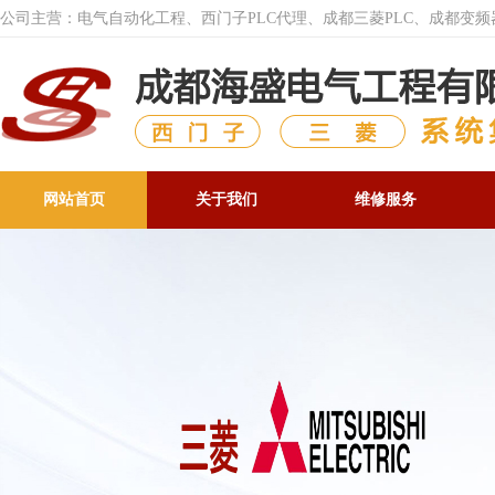
公司主营：电气自动化工程、西门子PLC代理、成都三菱PLC、成都变
网站首页
关于我们
维修服务