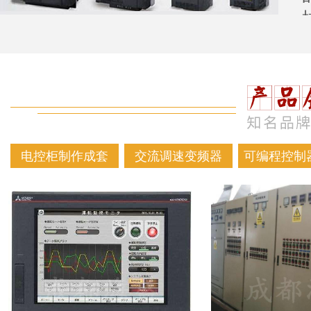
电控柜制作成套
交流调速变频器
可编程控制器