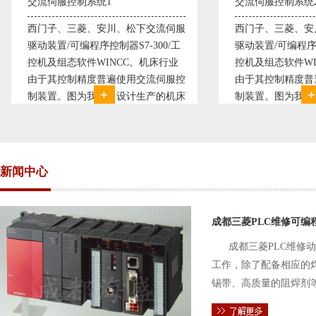
流伺服控制系统1
交流伺服控制系统2
门子、三菱、安川、松下交流伺服
西门子、三菱、安川、松下
动装置/可编程序控制器S7-300/工
驱动装置/可编程序控制器S7-
机及组态软件WINCC。机床行业
控机及组态软件WINCC。
于其控制精度普遍使用交流伺服控
由于其控制精度普遍使用交
装置。图为我公司设计生产的机床
制装置。图为我公司设计生
气控制系统，由于其控制复杂、精
电气控制系统，由于其控制
要求高，故采用了西门子交流伺服
度要求高，故采用了西门子
动装
驱动装
新闻中心
成都三菱PLC维修可编
成都三菱PLC维修
工作，除了配备相应的
锡带、高质量的阻焊剂
件的电路及通信电缆。