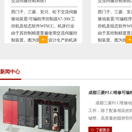
交流伺服控制系统2
变频恒压供水系统
西门子、三菱、安川、松下交流伺服
变频恒压供水系
驱动装置/可编程序控制器S7-300/工
极调速技术原理，
控机及组态软件WINCC。机床行业
使供水随着使用
由于其控制精度普遍使用交流伺服控
持供水设定压力
制装置。图为我公司设计生产的机床
点、远传压力表
电气控制系统，由于其控制复杂、精
极大的延长了设
度要求高，故采用了西门子交流伺服
现已和多家单位
驱动装
压供水技术已经
新闻中心
成都三菱PLC维修可编
成都三菱PLC维修
工作，除了配备相应的
锡带、高质量的阻焊剂
件的电路及通信电缆。