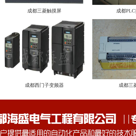
成都三菱触摸屏
成都PL
成都西门子变频器
成都三菱