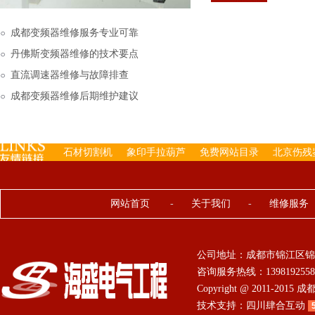
下来的，机内已经存有工
成都变频器维修服务专业可靠
丹佛斯变频器维修的技术要点
直流调速器维修与故障排查
成都变频器维修后期维护建议
石材切割机
象印手拉葫芦
免费网站目录
北京伤残
网站首页
-
关于我们
-
维修服务
公司地址：成都市锦江区锦
咨询服务热线：13981925584 0
Copyright @ 2011-201
技术支持：
四川肆合互动