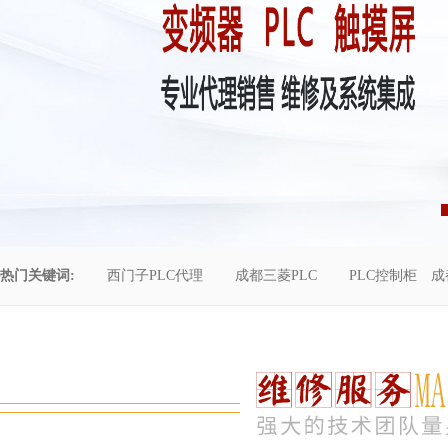
热门关键词:
西门子PLC代理
成都三菱PLC
PLC控制柜
成
控制柜维修
成都恒压供水
自动化工程