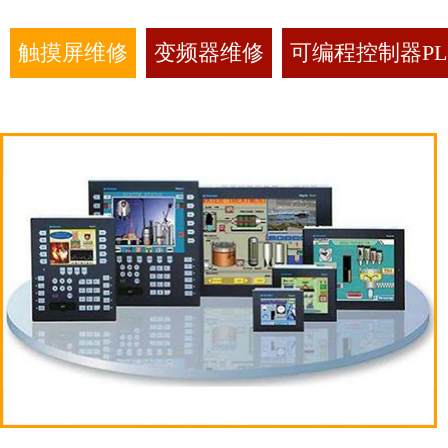
触摸屏维修
变频器维修
可编程控制器PL