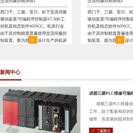
交流伺服控制系统2
变频恒压供水系统
西门子、三菱、安川、松下交流伺服
变频恒压供水系统
驱动装置/可编程序控制器S7-300/工
极调速技术原理，采
控机及组态软件WINCC。机床行业
使供水随着使用变
由于其控制精度普遍使用交流伺服控
持供水设定压力恒
制装置。图为我公司设计生产的机床
点、远传压力表供
电气控制系统，由于其控制复杂、精
极大的延长了设备
度要求高，故采用了西门子交流伺服
现已和多家单位建
驱动装
压供水技术已经
新闻中心
成都三菱PLC维修可编
成都三菱PLC维修
工作，除了配备相应的
锡带、高质量的阻焊剂
件的电路及通信电缆。