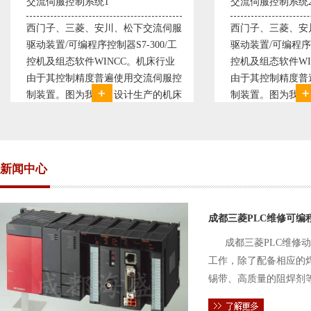
交流伺服控制系统2
变频恒压供水系统
西门子、三菱、安川、松下交流伺服
变频恒压供水系
驱动装置/可编程序控制器S7-300/工
极调速技术原理，
控机及组态软件WINCC。机床行业
使供水随着使用
由于其控制精度普遍使用交流伺服控
持供水设定压力
制装置。图为我公司设计生产的机床
点、远传压力表
电气控制系统，由于其控制复杂、精
极大的延长了设
度要求高，故采用了西门子交流伺服
现已和多家单位
驱动装
压供水技术已经
新闻中心
成都三菱PLC维修可编
成都三菱PLC维修
工作，除了配备相应的
锡带、高质量的阻焊剂
件的电路及通信电缆。