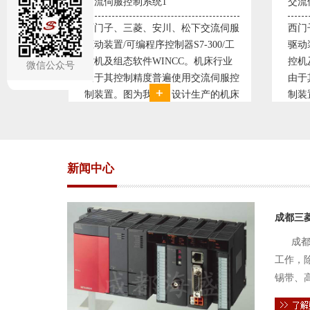
交流伺服控制系统2
变频
交流伺服
西门子、三菱、安川、松下交流伺服
变频
300/工
驱动装置/可编程序控制器S7-300/工
极调
机床行业
控机及组态软件WINCC。机床行业
使供
微信公众号
流伺服控
由于其控制精度普遍使用交流伺服控
持供
产的机床
制装置。图为我公司设计生产的机床
点、
复杂、精
电气控制系统，由于其控制复杂、精
极大
交流伺服
度要求高，故采用了西门子交流伺服
现已
驱动装
压供
新闻中心
成都三
成都
工作，
锡带、
件的电