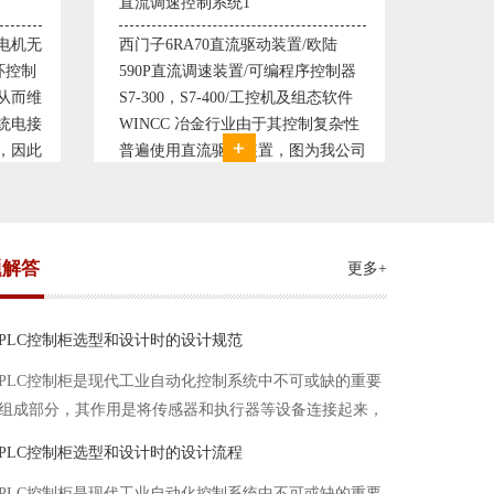
塑料机械控制系统1
塑料机
欧陆
典型的塑料生产线电控系统配置：
典型的
控制器
丹佛斯变频器VLT5000， RKC温控
丹佛斯变
态软件
仪表， 西门子可编程序控制器S7-
仪表，
复杂性
200， 工控组态软件WINCC或
200，
我公司
Protool或组态王。 使用在生产塑料
Prot
系统，
母料的塑胶设备上，可以形成一个控
母料的
制精度高，智能化齐全的塑料生
制精度
题解答
更多+
PLC控制柜选型和设计时的设计规范
PLC控制柜是现代工业自动化控制系统中不可或缺的重要
组成部分，其作用是将传感器和执行器等设备连接起来，
实现信号的输入、处理和输出。在进行PLC控制柜的选型
PLC控制柜选型和设计时的设计流程
和设计时，需要考虑选型要点、设计流程、设计规范以下
PLC控制柜是现代工业自动化控制系统中不可或缺的重要