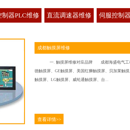
制器PLC维修
直流调速器维修
伺服控制
成都触摸屏维修
一. 触摸屏维修对应品牌 成都海盛电气工程
德触摸屏、GE触摸屏、美国红狮触摸屏、贝加莱触摸屏、
触摸屏、LG触摸屏、威纶通触摸屏、台...
查看详情>>