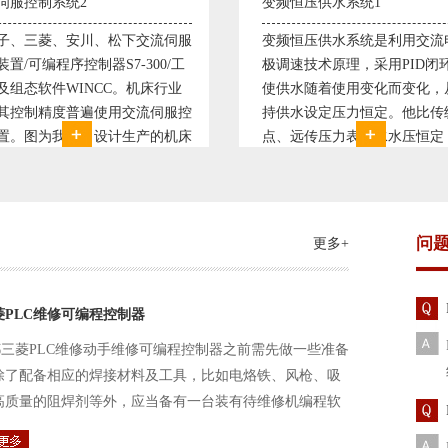
恒压供水系统1
直流调速控制系统1
恒压供水系统是利用交流电机无
西门子6RA70直流驱动装置/
速技术原理，采用PID闭环控制
590P直流调速装置/可编程序
水随着使用变化而变化，从而维
S7-300，S7-400/工控机及组
水设定压力恒定。他比传统电接
WINCC 冶金行业由于其控制
远传压力表供水水压恒定，因此
普遍使用直流驱动装置，图为
的延长了设备使用寿命。我公司
设计生产的可逆轧机电气控制
和多家单位建立了合作关系，恒
由于其控制复杂、精度要求高
水技术已经
问
更多+
菱PLC维修可编程控制器
三菱PLC维修动手维修可编程控制器之前需先做一些准备
除了配备相应的焊接材料及工具，比如电烙铁、风枪、吸
高质量的阻焊剂等外，应当备有一台装有待维修机编程软
路及通信电缆。这一是由于待修机常常是从工作系统中拆