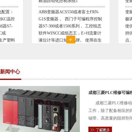
粮油自动化控制系统1
变频恒压供水系统
ABB变频器ACS550或者富士FRN-
变频恒压供水系统
G1S变频器， 西门子可编程序控制
极调速技术原理，采
器S7-300或者1500系列， 工控组态
使供水随着使用变
软件WINCC或组态王，E+H流量计
持供水设定压力恒
液位计等进口知名品牌。 使用在生
点、远传压力表供
产精炼、浸出等工艺设备段，可以形
极大的延长了设备
成一个控制
现已和多家单位建
压供水技术已经
新闻中心
成都三菱PLC维修可编
成都三菱PLC维修
工作，除了配备相应的
锡带、高质量的阻焊剂
件的电路及通信电缆。