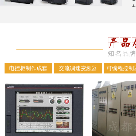
电控柜制作成套
交流调速变频器
可编程控制器