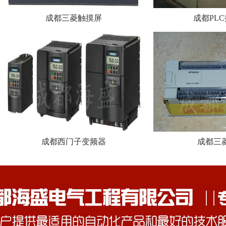
成都三菱触摸屏
成都PL
成都西门子变频器
成都三菱