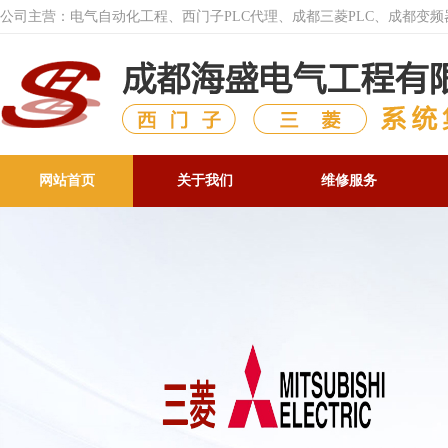
公司主营：电气自动化工程、西门子PLC代理、成都三菱PLC、成都变
网站首页
关于我们
维修服务