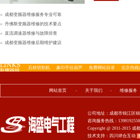
下来的，机内已经存有工
成都变频器维修服务专业可靠
丹佛斯变频器维修的技术要点
直流调速器维修与故障排查
成都变频器维修后期维护建议
石材切割机
象印手拉葫芦
免费网站目录
北京伤残
网站首页
-
关于我们
-
维修服务
公司地址：成都市锦江区锦
咨询服务热线：13981925584 0
Copyright @ 2011-201
技术支持：
四川肆合互动