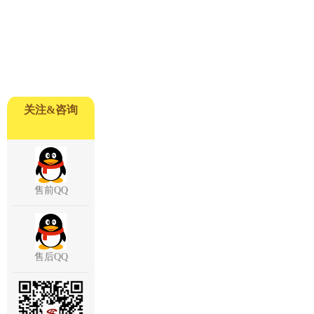
关注&咨询
售前QQ
售后QQ