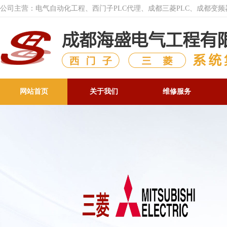
公司主营：电气自动化工程、西门子PLC代理、成都三菱PLC、成都变
网站首页
关于我们
维修服务