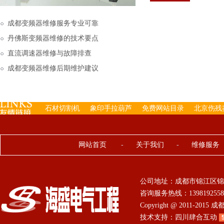
下来的，机内已经存有工
成都变频器维修服务专业可靠
丹佛斯变频器维修的技术要点
直流调速器维修与故障排查
成都变频器维修后期维护建议
石材切割机
象印手拉葫芦
免费网站目录
北京伤残
网站首页
-
关于我们
-
维修服务
公司地址：成都市锦江区锦
咨询服务热线：13981925584 0
Copyright @ 2011-201
技术支持：
四川肆合互动