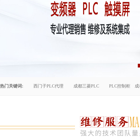
热门关键词:
西门子PLC代理
成都三菱PLC
PLC控制柜
成
控制柜维修
成都恒压供水
自动化工程