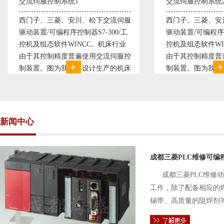
交流伺服控制系统1
交流伺服控制系统
西门子、三菱、安川、松下交流伺服
西门子、三菱、安
驱动装置/可编程序控制器S7-300/工
驱动装置/可编程序控
控机及组态软件WINCC。机床行业
控机及组态软件WI
由于其控制精度普遍使用交流伺服控
由于其控制精度普
制装置。图为我公司设计生产的机床
制装置。图为我公
电气控制系统，由于其控制复杂、精
电气控制系统，由
度要求高，故采用了西门子交流伺服
度要求高，故采用
驱动装
驱动装
新闻中心
成都三菱PLC维修可编
成都三菱PLC维修
工作，除了配备相应的
锡带、高质量的阻焊剂
件的电路及通信电缆。