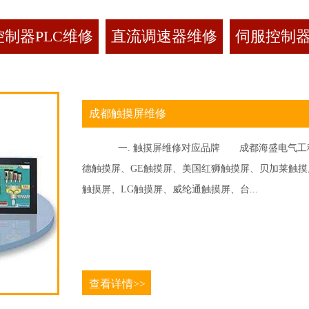
制器PLC维修
直流调速器维修
伺服控制
成都触摸屏维修
一. 触摸屏维修对应品牌 成都海盛电气工程
德触摸屏、GE触摸屏、美国红狮触摸屏、贝加莱触摸屏、
触摸屏、LG触摸屏、威纶通触摸屏、台...
查看详情>>