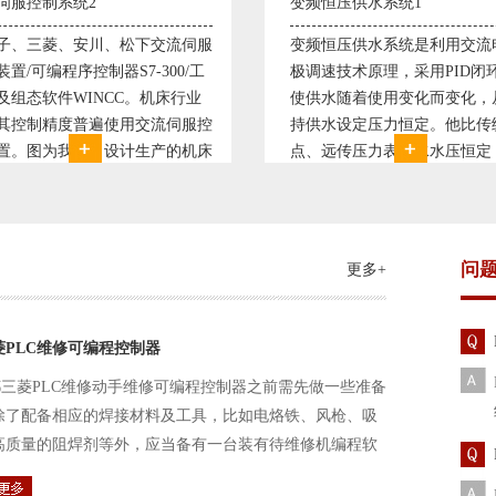
恒压供水系统1
直流调速控制系统1
恒压供水系统是利用交流电机无
西门子6RA70直流驱动装置/
速技术原理，采用PID闭环控制
590P直流调速装置/可编程序
水随着使用变化而变化，从而维
S7-300，S7-400/工控机及组
水设定压力恒定。他比传统电接
WINCC 冶金行业由于其控制
远传压力表供水水压恒定，因此
普遍使用直流驱动装置，图为
的延长了设备使用寿命。我公司
设计生产的可逆轧机电气控制
和多家单位建立了合作关系，恒
由于其控制复杂、精度要求高
水技术已经
问
更多+
菱PLC维修可编程控制器
三菱PLC维修动手维修可编程控制器之前需先做一些准备
除了配备相应的焊接材料及工具，比如电烙铁、风枪、吸
高质量的阻焊剂等外，应当备有一台装有待维修机编程软
路及通信电缆。这一是由于待修机常常是从工作系统中拆