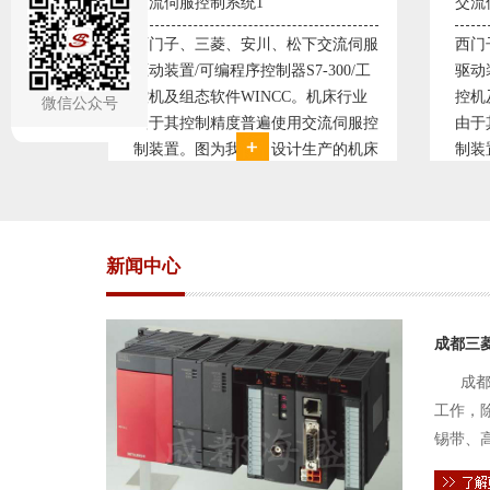
交流伺服控制系统2
变频
交流伺服
西门子、三菱、安川、松下交流伺服
变频
300/工
驱动装置/可编程序控制器S7-300/工
极调
机床行业
控机及组态软件WINCC。机床行业
使供
微信公众号
流伺服控
由于其控制精度普遍使用交流伺服控
持供
产的机床
制装置。图为我公司设计生产的机床
点、
复杂、精
电气控制系统，由于其控制复杂、精
极大
交流伺服
度要求高，故采用了西门子交流伺服
现已
驱动装
压供
新闻中心
成都三
成都
工作，
锡带、
件的电