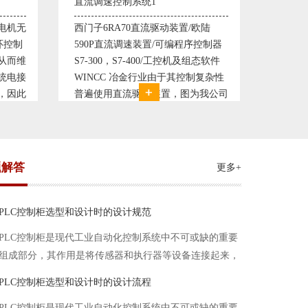
塑料机械控制系统1
塑料机
欧陆
典型的塑料生产线电控系统配置：
典型的
控制器
丹佛斯变频器VLT5000， RKC温控
丹佛斯变
态软件
仪表， 西门子可编程序控制器S7-
仪表，
复杂性
200， 工控组态软件WINCC或
200，
我公司
Protool或组态王。 使用在生产塑料
Prot
系统，
母料的塑胶设备上，可以形成一个控
母料的
制精度高，智能化齐全的塑料生
制精度
题解答
更多+
PLC控制柜选型和设计时的设计规范
PLC控制柜是现代工业自动化控制系统中不可或缺的重要
组成部分，其作用是将传感器和执行器等设备连接起来，
实现信号的输入、处理和输出。在进行PLC控制柜的选型
PLC控制柜选型和设计时的设计流程
和设计时，需要考虑选型要点、设计流程、设计规范以下
PLC控制柜是现代工业自动化控制系统中不可或缺的重要