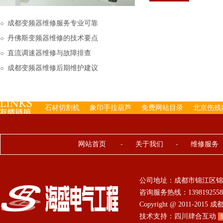
下来的，机内已经存有工
成都变频器维修服务专业可靠
丹佛斯变频器维修的技术要点
直流调速器维修与故障排查
成都变频器维修后期维护建议
石材切割机
象印手拉葫芦
免费网站目录
北京伤残
网站首页
-
关于我们
-
维修服务
公司地址：成都市锦江区锦
咨询服务热线：13981925584 0
Copyright @ 2011-201
技术支持：
四川肆合互动