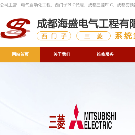
公司主营：电气自动化工程、西门子PLC代理、成都三菱PLC、成都变
网站首页
关于我们
维修服务