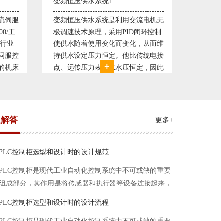
直流调速控制系统1
塑料机
电机无
西门子6RA70直流驱动装置/欧陆
典型的
环控制
590P直流调速装置/可编程序控制器
丹佛斯变
从而维
S7-300，S7-400/工控机及组态软件
仪表，
统电接
WINCC 冶金行业由于其控制复杂性
200，
，因此
普遍使用直流驱动装置，图为我公司
Prot
我公司
设计生产的可逆轧机电气控制系统，
母料的
系，恒
由于其控制复杂、精度要求高
制精度
题解答
更多+
PLC控制柜选型和设计时的设计规范
PLC控制柜是现代工业自动化控制系统中不可或缺的重要
组成部分，其作用是将传感器和执行器等设备连接起来，
实现信号的输入、处理和输出。在进行PLC控制柜的选型
PLC控制柜选型和设计时的设计流程
和设计时，需要考虑选型要点、设计流程、设计规范以下
PLC控制柜是现代工业自动化控制系统中不可或缺的重要