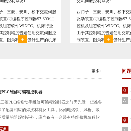
伺服控制系统2
变频恒压供水系统1
子、三菱、安川、松下交流伺服
变频恒压供水系统是利用交流
装置/可编程序控制器S7-300/工
极调速技术原理，采用PID闭
及组态软件WINCC。机床行业
使供水随着使用变化而变化，
其控制精度普遍使用交流伺服控
持供水设定压力恒定。他比传
置。图为我公司设计生产的机床
点、远传压力表供水水压恒定
控制系统，由于其控制复杂、精
极大的延长了设备使用寿命。
求高，故采用了西门子交流伺服
现已和多家单位建立了合作关
装
压供水技术已经
问
更多+
菱PLC维修可编程控制器
三菱PLC维修动手维修可编程控制器之前需先做一些准备
除了配备相应的焊接材料及工具，比如电烙铁、风枪、吸
高质量的阻焊剂等外，应当备有一台装有待维修机编程软
路及通信电缆。这一是由于待修机常常是从工作系统中拆