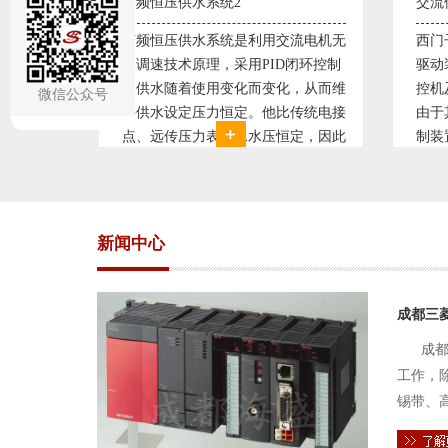
交流伺服控制系统1
交流
流电机无
西门子、三菱、安川、松下交流伺服
西门
闭环控制
驱动装置/可编程序控制器S7-300/工
驱动
，从而维
控机及组态软件WINCC。机床行业
控机
微信公众号
传统电接
由于其控制精度普遍使用交流伺服控
由于
定，因此
制装置。图为我公司设计生产的机床
制装
。我公司
电气控制系统，由于其控制复杂、精
电气
关系，恒
度要求高，故采用了西门子交流伺服
度要
驱动装
驱动
新闻中心
成都三
成都
工作，
锡带、
件的电