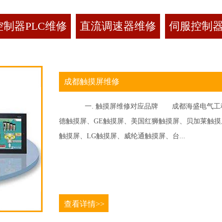
制器PLC维修
直流调速器维修
伺服控制
成都触摸屏维修
一. 触摸屏维修对应品牌 成都海盛电气工程
德触摸屏、GE触摸屏、美国红狮触摸屏、贝加莱触摸屏、
触摸屏、LG触摸屏、威纶通触摸屏、台...
查看详情>>