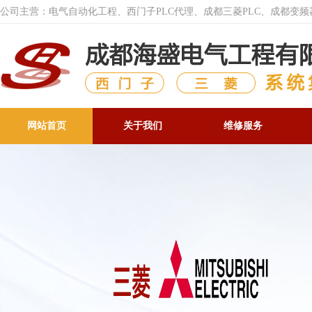
公司主营：电气自动化工程、西门子PLC代理、成都三菱PLC、成都变
网站首页
关于我们
维修服务