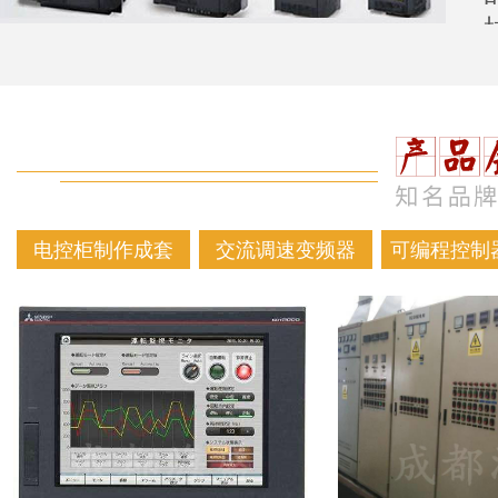
电控柜制作成套
交流调速变频器
可编程控制器