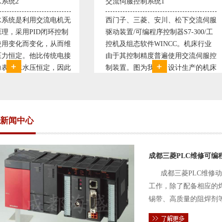
交流伺服控制系统1
交流伺服控制系统
西门子、三菱、安川、松下交流伺服
西门子、三菱、安
驱动装置/可编程序控制器S7-300/工
驱动装置/可编程序控
控机及组态软件WINCC。机床行业
控机及组态软件WI
由于其控制精度普遍使用交流伺服控
由于其控制精度普
制装置。图为我公司设计生产的机床
制装置。图为我公
电气控制系统，由于其控制复杂、精
电气控制系统，由
度要求高，故采用了西门子交流伺服
度要求高，故采用
驱动装
驱动装
新闻中心
成都三菱PLC维修可编
成都三菱PLC维修
工作，除了配备相应的
锡带、高质量的阻焊剂
件的电路及通信电缆。