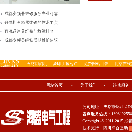
下来的，机内已经存有工
成都变频器维修服务专业可靠
丹佛斯变频器维修的技术要点
直流调速器维修与故障排查
成都变频器维修后期维护建议
石材切割机
象印手拉葫芦
免费网站目录
北京伤残
网站首页
-
关于我们
-
维修服务
公司地址：成都市锦江区锦
咨询服务热线：13981925584 0
Copyright @ 2011-201
技术支持：
四川肆合互动