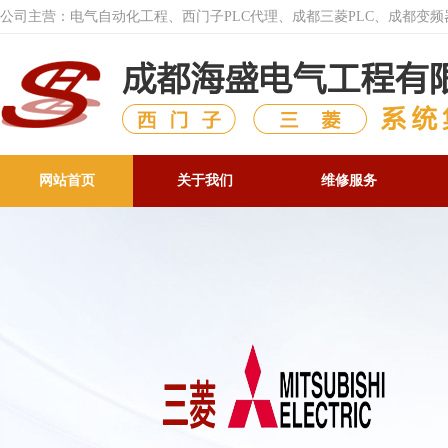
公司主营：电气自动化工程、西门子PLC代理、成都三菱PLC、成都变
网站首页
关于我们
维修服务