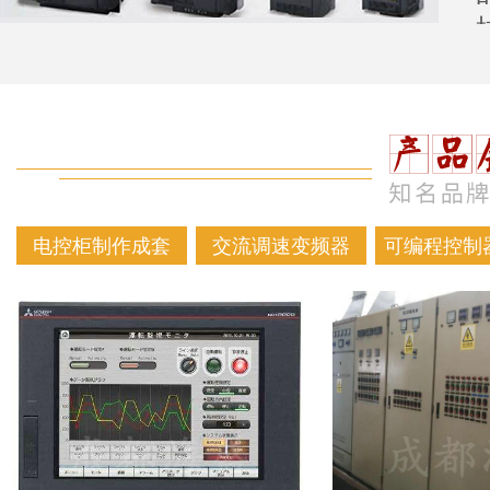
电控柜制作成套
交流调速变频器
可编程控制器