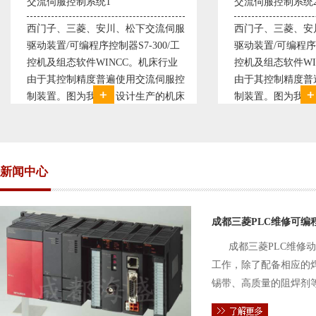
交流伺服控制系统2
变
下交流伺服
西门子、三菱、安川、松下交流伺服
变
-300/工
驱动装置/可编程序控制器S7-300/工
极
。机床行业
控机及组态软件WINCC。机床行业
使
交流伺服控
由于其控制精度普遍使用交流伺服控
持
生产的机床
制装置。图为我公司设计生产的机床
点
制复杂、精
电气控制系统，由于其控制复杂、精
极
子交流伺服
度要求高，故采用了西门子交流伺服
现
驱动装
压
新闻中心
成都三菱PLC维修可编
成都三菱PLC维修
工作，除了配备相应的
锡带、高质量的阻焊剂
件的电路及通信电缆。