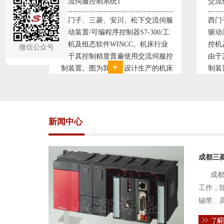
交流伺服控制系统2
松下交流伺服
西门子、三菱、安川、松下交流伺服
7-300/工
驱动装置/可编程序控制器S7-300/工
C。机床行业
控机及组态软件WINCC。机床行业
微信公众号
用交流伺服控
由于其控制精度普遍使用交流伺服控
计生产的机床
制装置。图为我公司设计生产的机床
控制复杂、精
电气控制系统，由于其控制复杂、精
门子交流伺服
度要求高，故采用了西门子交流伺服
驱动装
新闻中心
成都三
成都
工作，
锡带、
件的电