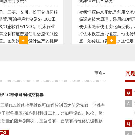
变频恒压供水系统1
直流调速控制系统1
变频恒压供水系统是利用交流电机无
西门子6RA70直流驱动装
极调速技术原理，采用PID闭环控制
590P直流调速装置/可编
使供水随着使用变化而变化，从而维
S7-300，S7-400/工控
持供水设定压力恒定。他比传统电接
WINCC 冶金行业由于其
点、远传压力表供水水压恒定，因此
普遍使用直流驱动装置，
极大的延长了设备使用寿命。我公司
设计生产的可逆轧机电气
现已和多家单位建立了合作关系，恒
由于其控制复杂、精度要
压供水技术已经
问
更多+
菱PLC维修可编程控制器
三菱PLC维修动手维修可编程控制器之前需先做一些准备
除了配备相应的焊接材料及工具，比如电烙铁、风枪、吸
高质量的阻焊剂等外，应当备有一台装有待维修机编程软
路及通信电缆。这一是由于待修机常常是从工作系统中拆