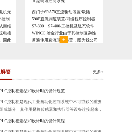
塑料机械控制系统1
塑
置/欧陆
典型的塑料生产线电控系统配置：
典
程序控制器
丹佛斯变频器VLT5000， RKC温控
丹
机及组态软件
仪表， 西门子可编程序控制器S7-
仪
控制复杂性
200， 工控组态软件WINCC或
2
图为我公司
Protool或组态王。 使用在生产塑料
P
控制系统，
母料的塑胶设备上，可以形成一个控
母
求高
制精度高，智能化齐全的塑料生
制
题解答
更多+
PLC控制柜选型和设计时的设计规范
PLC控制柜是现代工业自动化控制系统中不可或缺的重要
组成部分，其作用是将传感器和执行器等设备连接起来，
实现信号的输入、处理和输出。在进行PLC控制柜的选型
PLC控制柜选型和设计时的设计流程
和设计时，需要考虑选型要点、设计流程、设计规范以下
PLC控制柜是现代工业自动化控制系统中不可或缺的重要