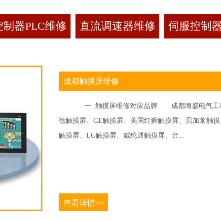
制器PLC维修
直流调速器维修
伺服控制
成都触摸屏维修
一. 触摸屏维修对应品牌 成都海盛电气工程
德触摸屏、GE触摸屏、美国红狮触摸屏、贝加莱触摸屏、
触摸屏、LG触摸屏、威纶通触摸屏、台...
查看详情>>