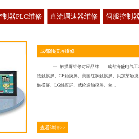
制器PLC维修
直流调速器维修
伺服控制
成都触摸屏维修
一. 触摸屏维修对应品牌 成都海盛电气工程
德触摸屏、GE触摸屏、美国红狮触摸屏、贝加莱触摸屏、
触摸屏、LG触摸屏、威纶通触摸屏、台...
查看详情>>