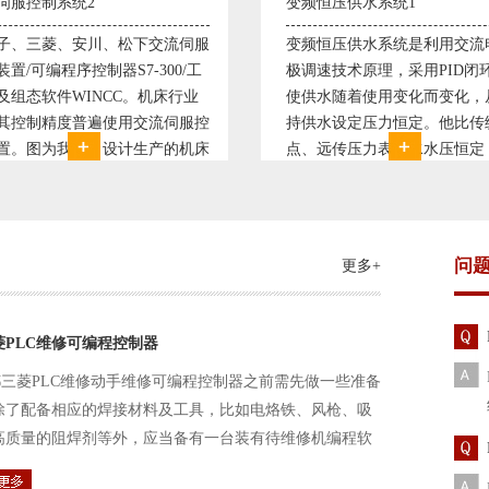
恒压供水系统1
直流调速控制系统1
恒压供水系统是利用交流电机无
西门子6RA70直流驱动装置/
速技术原理，采用PID闭环控制
590P直流调速装置/可编程序
水随着使用变化而变化，从而维
S7-300，S7-400/工控机及组
水设定压力恒定。他比传统电接
WINCC 冶金行业由于其控制
远传压力表供水水压恒定，因此
普遍使用直流驱动装置，图为
的延长了设备使用寿命。我公司
设计生产的可逆轧机电气控制
和多家单位建立了合作关系，恒
由于其控制复杂、精度要求高
水技术已经
问
更多+
菱PLC维修可编程控制器
三菱PLC维修动手维修可编程控制器之前需先做一些准备
除了配备相应的焊接材料及工具，比如电烙铁、风枪、吸
高质量的阻焊剂等外，应当备有一台装有待维修机编程软
路及通信电缆。这一是由于待修机常常是从工作系统中拆