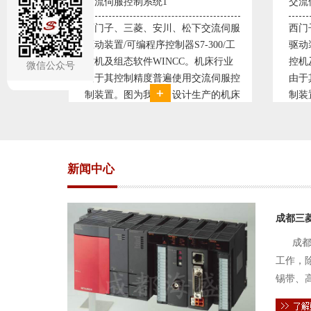
交流伺服控制系统2
变频
交流伺服
西门子、三菱、安川、松下交流伺服
变频
300/工
驱动装置/可编程序控制器S7-300/工
极调
机床行业
控机及组态软件WINCC。机床行业
使供
微信公众号
流伺服控
由于其控制精度普遍使用交流伺服控
持供
产的机床
制装置。图为我公司设计生产的机床
点、
复杂、精
电气控制系统，由于其控制复杂、精
极大
交流伺服
度要求高，故采用了西门子交流伺服
现已
驱动装
压供
新闻中心
成都三
成都
工作，
锡带、
件的电