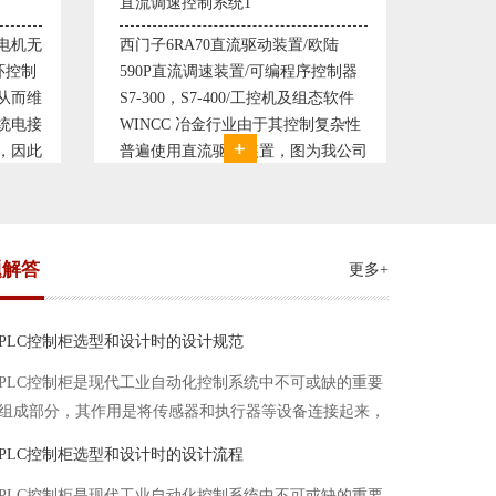
塑料机械控制系统1
塑料机
欧陆
典型的塑料生产线电控系统配置：
典型的
控制器
丹佛斯变频器VLT5000， RKC温控
丹佛斯变
态软件
仪表， 西门子可编程序控制器S7-
仪表，
复杂性
200， 工控组态软件WINCC或
200，
我公司
Protool或组态王。 使用在生产塑料
Prot
系统，
母料的塑胶设备上，可以形成一个控
母料的
制精度高，智能化齐全的塑料生
制精度
题解答
更多+
PLC控制柜选型和设计时的设计规范
PLC控制柜是现代工业自动化控制系统中不可或缺的重要
组成部分，其作用是将传感器和执行器等设备连接起来，
实现信号的输入、处理和输出。在进行PLC控制柜的选型
PLC控制柜选型和设计时的设计流程
和设计时，需要考虑选型要点、设计流程、设计规范以下
PLC控制柜是现代工业自动化控制系统中不可或缺的重要