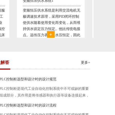
直流调速控制系统1
塑料机
电机无
西门子6RA70直流驱动装置/欧陆
典型的
环控制
590P直流调速装置/可编程序控制器
丹佛斯变
从而维
S7-300，S7-400/工控机及组态软件
仪表，
统电接
WINCC 冶金行业由于其控制复杂性
200，
，因此
普遍使用直流驱动装置，图为我公司
Prot
我公司
设计生产的可逆轧机电气控制系统，
母料的
系，恒
由于其控制复杂、精度要求高
制精度
题解答
更多+
PLC控制柜选型和设计时的设计规范
PLC控制柜是现代工业自动化控制系统中不可或缺的重要
组成部分，其作用是将传感器和执行器等设备连接起来，
实现信号的输入、处理和输出。在进行PLC控制柜的选型
PLC控制柜选型和设计时的设计流程
和设计时，需要考虑选型要点、设计流程、设计规范以下
PLC控制柜是现代工业自动化控制系统中不可或缺的重要