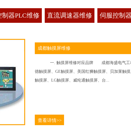
制器PLC维修
直流调速器维修
伺服控制
成都触摸屏维修
一. 触摸屏维修对应品牌 成都海盛电气工程
德触摸屏、GE触摸屏、美国红狮触摸屏、贝加莱触摸屏、
触摸屏、LG触摸屏、威纶通触摸屏、台...
查看详情>>