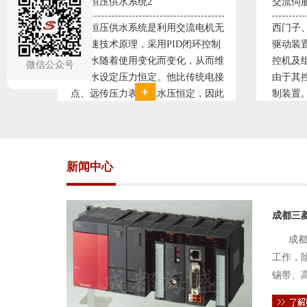
交流伺服控制系统1
交流
流电机无
西门子、三菱、安川、松下交流伺服
西门
闭环控制
驱动装置/可编程序控制器S7-300/工
驱动
，从而维
控机及组态软件WINCC。机床行业
控机
微信公众号
传统电接
由于其控制精度普遍使用交流伺服控
由于
定，因此
制装置。图为我公司设计生产的机床
制装
。我公司
电气控制系统，由于其控制复杂、精
电气
关系，恒
度要求高，故采用了西门子交流伺服
度要
驱动装
驱动
新闻中心
成都三
成都
工作，
锡带、
件的电