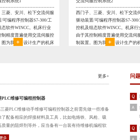
伺服控制系统2
变频恒压供水系统1
子、三菱、安川、松下交流伺服
变频恒压供水系统是利用交流
装置/可编程序控制器S7-300/工
极调速技术原理，采用PID闭
及组态软件WINCC。机床行业
使供水随着使用变化而变化，
其控制精度普遍使用交流伺服控
持供水设定压力恒定。他比传
置。图为我公司设计生产的机床
点、远传压力表供水水压恒定
控制系统，由于其控制复杂、精
极大的延长了设备使用寿命。
求高，故采用了西门子交流伺服
现已和多家单位建立了合作关
装
压供水技术已经
问
更多+
菱PLC维修可编程控制器
三菱PLC维修动手维修可编程控制器之前需先做一些准备
除了配备相应的焊接材料及工具，比如电烙铁、风枪、吸
高质量的阻焊剂等外，应当备有一台装有待维修机编程软
路及通信电缆。这一是由于待修机常常是从工作系统中拆