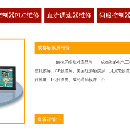
制器PLC维修
直流调速器维修
伺服控制
成都触摸屏维修
一. 触摸屏维修对应品牌 成都海盛电气工程
德触摸屏、GE触摸屏、美国红狮触摸屏、贝加莱触摸屏、
触摸屏、LG触摸屏、威纶通触摸屏、台...
查看详情>>