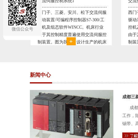
交流伺服控制系统2
变
松下交流伺服
西门子、三菱、安川、松下交流伺服
-300/工
驱动装置/可编程序控制器S7-300/工
极
。机床行业
控机及组态软件WINCC。机床行业
微信公众号
用交流伺服控
由于其控制精度普遍使用交流伺服控
计生产的机床
制装置。图为我公司设计生产的机床
控制复杂、精
电气控制系统，由于其控制复杂、精
门子交流伺服
度要求高，故采用了西门子交流伺服
驱动装
新闻中心
成都三
成都
工作，
锡带、
件的电