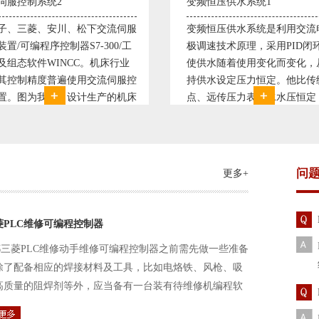
频恒压供水系统1
直流调速控制系统1
变频恒压供水系统是利用交流电机无
西门子6RA70直流驱动装置
调速技术原理，采用PID闭环控制
590P直流调速装置/可编程
使供水随着使用变化而变化，从而维
S7-300，S7-400/工控机
持供水设定压力恒定。他比传统电接
WINCC 冶金行业由于其
点、远传压力表供水水压恒定，因此
普遍使用直流驱动装置，
极大的延长了设备使用寿命。我公司
设计生产的可逆轧机电气
现已和多家单位建立了合作关系，恒
由于其控制复杂、精度要
压供水技术已经
问
更多+
菱PLC维修可编程控制器
三菱PLC维修动手维修可编程控制器之前需先做一些准备
除了配备相应的焊接材料及工具，比如电烙铁、风枪、吸
高质量的阻焊剂等外，应当备有一台装有待维修机编程软
路及通信电缆。这一是由于待修机常常是从工作系统中拆