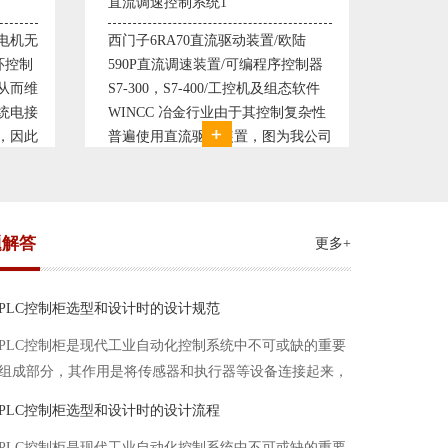
塑料机械控制系统1
塑料
/欧陆
典型的塑料生产线电控系统配置：
典
序控制器
丹佛斯变频器VLT5000， RKC温控
丹佛
及组态软件
仪表， 西门子可编程序控制器S7-
仪表
控制复杂性
200， 工控组态软件WINCC或
20
图为我公司
Protool或组态王。 使用在生产塑料
Pr
控制系统，
母料的塑胶设备上，可以形成一个控
母
求高
制精度高，智能化齐全的塑料生
制
题解答
更多+
PLC控制柜选型和设计时的设计规范
PLC控制柜是现代工业自动化控制系统中不可或缺的重要
组成部分，其作用是将传感器和执行器等设备连接起来，
实现信号的输入、处理和输出。在进行PLC控制柜的选型
PLC控制柜选型和设计时的设计流程
和设计时，需要考虑选型要点、设计流程、设计规范以下
PLC控制柜是现代工业自动化控制系统中不可或缺的重要