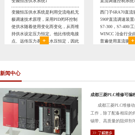
直流调速控制系统1
塑料机械
机无
西门子6RA70直流驱动装置/欧陆
典型的塑
控制
590P直流调速装置/可编程序控制器
丹佛斯变频
而维
S7-300，S7-400/工控机及组态软件
仪表， 西
电接
WINCC 冶金行业由于其控制复杂性
200， 
因此
普遍使用直流驱动装置，图为我公司
Proto
公司
设计生产的可逆轧机电气控制系统，
母料的塑
，恒
由于其控制复杂、精度要求高
制精度高
新闻中心
成都三菱PLC维修可编
成都三菱PLC维修
工作，除了配备相应的
锡带、高质量的阻焊剂
件的电路及通信电缆。