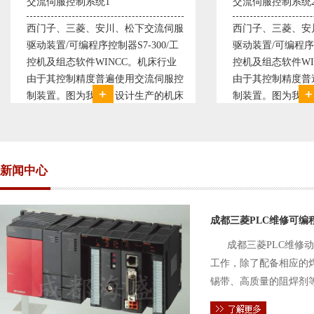
交流伺服控制系统2
变频恒压供水系统
西门子、三菱、安川、松下交流伺服
变频恒压供水系
驱动装置/可编程序控制器S7-300/工
极调速技术原理，
控机及组态软件WINCC。机床行业
使供水随着使用
由于其控制精度普遍使用交流伺服控
持供水设定压力
制装置。图为我公司设计生产的机床
点、远传压力表
电气控制系统，由于其控制复杂、精
极大的延长了设
度要求高，故采用了西门子交流伺服
现已和多家单位
驱动装
压供水技术已经
新闻中心
成都三菱PLC维修可编
成都三菱PLC维修
工作，除了配备相应的
锡带、高质量的阻焊剂
件的电路及通信电缆。