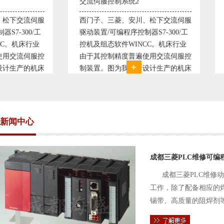
交流伺服控制系统2
变频恒压供水系统
西门子、三菱、安川、松下交流伺服
变频恒压供水系统
驱动装置/可编程序控制器S7-300/工
极调速技术原理，采
控机及组态软件WINCC。机床行业
使供水随着使用变
由于其控制精度普遍使用交流伺服控
持供水设定压力恒
制装置。图为我公司设计生产的机床
点、远传压力表供
电气控制系统，由于其控制复杂、精
极大的延长了设备
度要求高，故采用了西门子交流伺服
现已和多家单位建
驱动装
压供水技术已经
新闻中心
成都三菱PLC维修可编
成都三菱PLC维修
工作，除了配备相应的
锡带、高质量的阻焊剂
件的电路及通信电缆。