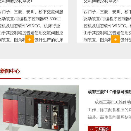
交流伺服控制系统2
变频恒压供水系统
西门子、三菱、安川、松下交流伺服
变频恒压供水系统
驱动装置/可编程序控制器S7-300/工
极调速技术原理，采
控机及组态软件WINCC。机床行业
使供水随着使用变
由于其控制精度普遍使用交流伺服控
持供水设定压力恒
制装置。图为我公司设计生产的机床
点、远传压力表供
电气控制系统，由于其控制复杂、精
极大的延长了设备
度要求高，故采用了西门子交流伺服
现已和多家单位建
驱动装
压供水技术已经
新闻中心
成都三菱PLC维修可编
成都三菱PLC维修
工作，除了配备相应的
锡带、高质量的阻焊剂
件的电路及通信电缆。