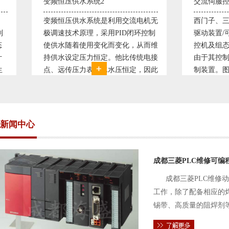
变频恒压供水系统2
交流伺服控制系统
变频恒压供水系统是利用交流电机无
西门子、三菱、安
极调速技术原理，采用PID闭环控制
驱动装置/可编程序控
使供水随着使用变化而变化，从而维
控机及组态软件WI
持供水设定压力恒定。他比传统电接
由于其控制精度普
点、远传压力表供水水压恒定，因此
制装置。图为我公
极大的延长了设备使用寿命。我公司
电气控制系统，由
现已和多家单位建立了合作关系，恒
度要求高，故采用
压供水技术已经
驱动装
新闻中心
成都三菱PLC维修可编
成都三菱PLC维修
工作，除了配备相应的
锡带、高质量的阻焊剂
件的电路及通信电缆。