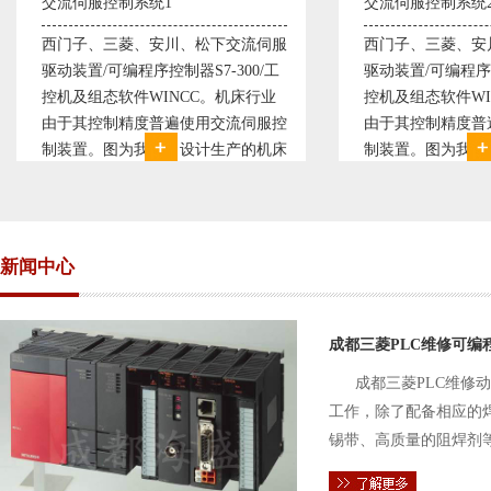
1
交流伺服控制系统2
川、松下交流伺服
西门子、三菱、安川、松下交流伺服
制器S7-300/工
驱动装置/可编程序控制器S7-300/工
NCC。机床行业
控机及组态软件WINCC。机床行业
遍使用交流伺服控
由于其控制精度普遍使用交流伺服控
司设计生产的机床
制装置。图为我公司设计生产的机床
于其控制复杂、精
电气控制系统，由于其控制复杂、精
了西门子交流伺服
度要求高，故采用了西门子交流伺服
驱动装
新闻中心
成都三菱PLC维修可编
成都三菱PLC维修
工作，除了配备相应的
锡带、高质量的阻焊剂
件的电路及通信电缆。