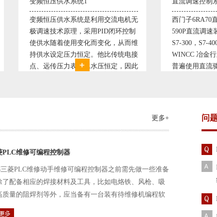
1
直流调速控制系统1
统是利用交流电机无
西门子6RA70直流驱动装置/欧陆
采用PID闭环控制
590P直流调速装置/可编程序控制器
变化而变化，从而维
S7-300，S7-400/工控机及组态软件
恒定。他比传统电接
WINCC 冶金行业由于其控制复杂性
供水水压恒定，因此
普遍使用直流驱动装置，图为我公司
备使用寿命。我公司
设计生产的可逆轧机电气控制系统，
建立了合作关系，恒
由于其控制复杂、精度要求高
问
更多+
菱PLC维修可编程控制器
三菱PLC维修动手维修可编程控制器之前需先做一些准备
除了配备相应的焊接材料及工具，比如电烙铁、风枪、吸
高质量的阻焊剂等外，应当备有一台装有待维修机编程软
路及通信电缆。这一是由于待修机常常是从工作系统中拆