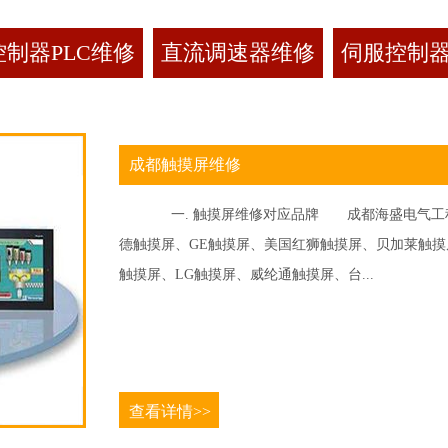
制器PLC维修
直流调速器维修
伺服控制
成都触摸屏维修
一. 触摸屏维修对应品牌 成都海盛电气工程
德触摸屏、GE触摸屏、美国红狮触摸屏、贝加莱触摸屏、
触摸屏、LG触摸屏、威纶通触摸屏、台...
查看详情>>