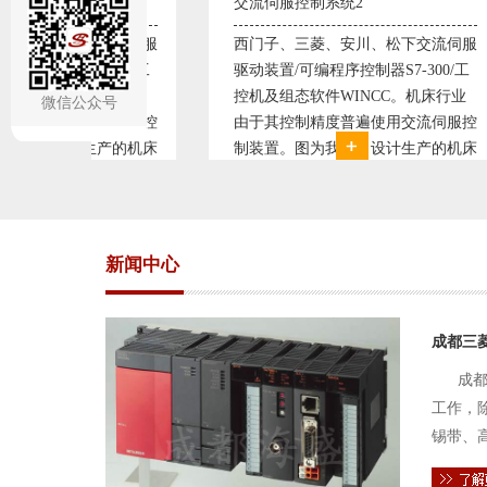
交流伺服控制系统2
变频恒压供水系统
西门子、三菱、安川、松下交流伺服
变频恒压供水系
驱动装置/可编程序控制器S7-300/工
极调速技术原理，
控机及组态软件WINCC。机床行业
使供水随着使用
微信公众号
由于其控制精度普遍使用交流伺服控
持供水设定压力
制装置。图为我公司设计生产的机床
点、远传压力表
电气控制系统，由于其控制复杂、精
极大的延长了设
度要求高，故采用了西门子交流伺服
现已和多家单位
驱动装
压供水技术已经
新闻中心
成都三
成都
工作，
锡带、
件的电