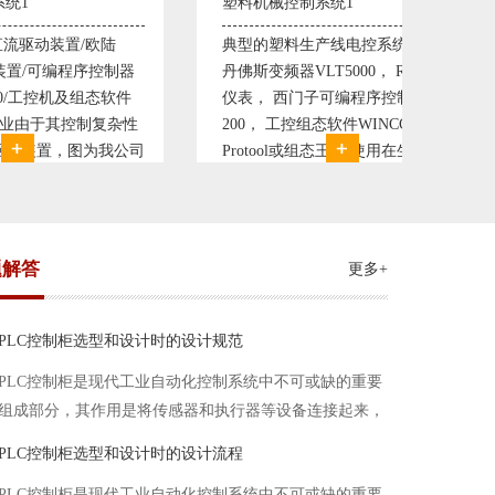
塑料机械控制系统1
塑料机械控制系统2
典型的塑料生产线电控系统配置：
典型的塑料生产线
丹佛斯变频器VLT5000， RKC温控
丹佛斯变频器VLT50
仪表， 西门子可编程序控制器S7-
仪表， 西门子可编程
200， 工控组态软件WINCC或
200， 工控组态软件
Protool或组态王。 使用在生产塑料
Protool或组态王
母料的塑胶设备上，可以形成一个控
母料的塑胶设备上
制精度高，智能化齐全的塑料生
制精度高，智能化
题解答
更多+
PLC控制柜选型和设计时的设计规范
PLC控制柜是现代工业自动化控制系统中不可或缺的重要
组成部分，其作用是将传感器和执行器等设备连接起来，
实现信号的输入、处理和输出。在进行PLC控制柜的选型
PLC控制柜选型和设计时的设计流程
和设计时，需要考虑选型要点、设计流程、设计规范以下
PLC控制柜是现代工业自动化控制系统中不可或缺的重要