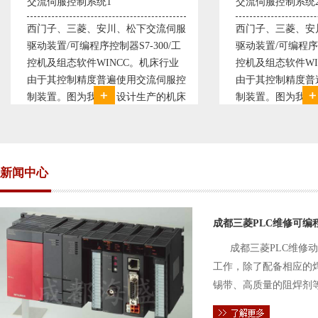
交流伺服控制系统2
变频恒压供水系
西门子、三菱、安川、松下交流伺服
变频恒压供水系
驱动装置/可编程序控制器S7-300/工
极调速技术原理
控机及组态软件WINCC。机床行业
使供水随着使用
由于其控制精度普遍使用交流伺服控
持供水设定压力
制装置。图为我公司设计生产的机床
点、远传压力表
电气控制系统，由于其控制复杂、精
极大的延长了设
度要求高，故采用了西门子交流伺服
现已和多家单位
驱动装
压供水技术已经
新闻中心
成都三菱PLC维修可编
成都三菱PLC维修
工作，除了配备相应的
锡带、高质量的阻焊剂
件的电路及通信电缆。