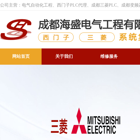
公司主营：电气自动化工程、西门子PLC代理、成都三菱PLC、成都变
网站首页
关于我们
维修服务