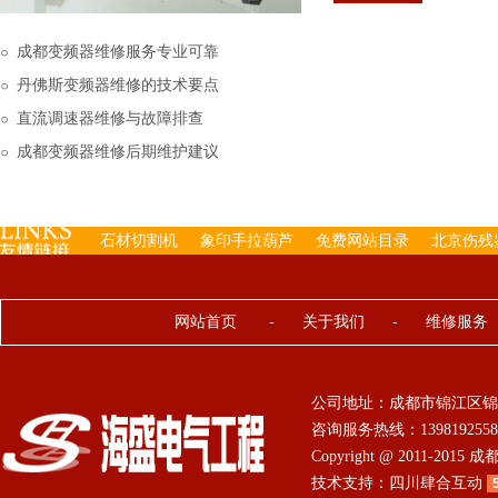
下来的，机内已经存有工
成都变频器维修服务专业可靠
丹佛斯变频器维修的技术要点
直流调速器维修与故障排查
成都变频器维修后期维护建议
石材切割机
象印手拉葫芦
免费网站目录
北京伤残
网站首页
-
关于我们
-
维修服务
公司地址：成都市锦江区锦
咨询服务热线：13981925584 0
Copyright @ 2011-201
技术支持：
四川肆合互动