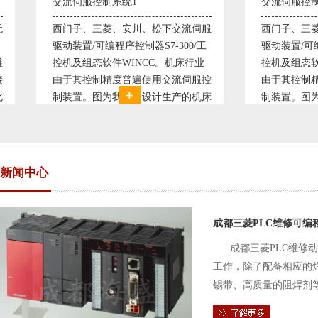
交流伺服控制系统1
交流伺服控制系统
西门子、三菱、安川、松下交流伺服
西门子、三菱、安
驱动装置/可编程序控制器S7-300/工
驱动装置/可编程序控
控机及组态软件WINCC。机床行业
控机及组态软件WI
由于其控制精度普遍使用交流伺服控
由于其控制精度普
制装置。图为我公司设计生产的机床
制装置。图为我公
电气控制系统，由于其控制复杂、精
电气控制系统，由
度要求高，故采用了西门子交流伺服
度要求高，故采用
驱动装
驱动装
新闻中心
成都三菱PLC维修可编
成都三菱PLC维修
工作，除了配备相应的
锡带、高质量的阻焊剂
件的电路及通信电缆。