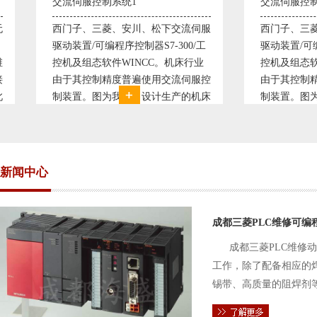
交流伺服控制系统1
交流伺服控制系统
西门子、三菱、安川、松下交流伺服
西门子、三菱、安
驱动装置/可编程序控制器S7-300/工
驱动装置/可编程序控
控机及组态软件WINCC。机床行业
控机及组态软件WI
由于其控制精度普遍使用交流伺服控
由于其控制精度普
制装置。图为我公司设计生产的机床
制装置。图为我公
电气控制系统，由于其控制复杂、精
电气控制系统，由
度要求高，故采用了西门子交流伺服
度要求高，故采用
驱动装
驱动装
新闻中心
成都三菱PLC维修可编
成都三菱PLC维修
工作，除了配备相应的
锡带、高质量的阻焊剂
件的电路及通信电缆。