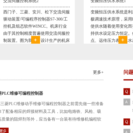
变频恒压供水系统1
直
下交流伺服
变频恒压供水系统是利用交流电机无
西门
300/工
极调速技术原理，采用PID闭环控制
59
机床行业
使供水随着使用变化而变化，从而维
S7
交流伺服控
持供水设定压力恒定。他比传统电接
WI
生产的机床
点、远传压力表供水水压恒定，因此
普
制复杂、精
极大的延长了设备使用寿命。我公司
设
子交流伺服
现已和多家单位建立了合作关系，恒
由
压供水技术已经
问
更多+
菱PLC维修可编程控制器
三菱PLC维修动手维修可编程控制器之前需先做一些准备
除了配备相应的焊接材料及工具，比如电烙铁、风枪、吸
高质量的阻焊剂等外，应当备有一台装有待维修机编程软
路及通信电缆。这一是由于待修机常常是从工作系统中拆