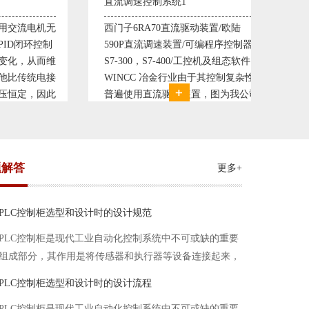
流调速控制系统1
塑料机械控制系统1
子6RA70直流驱动装置/欧陆
典型的塑料生产线电控系统
0P直流调速装置/可编程序控制器
丹佛斯变频器VLT5000， R
-300，S7-400/工控机及组态软件
仪表， 西门子可编程序控制器
NCC 冶金行业由于其控制复杂性
200， 工控组态软件WINCC
遍使用直流驱动装置，图为我公司
Protool或组态王。 使用在
计生产的可逆轧机电气控制系统，
母料的塑胶设备上，可以形
于其控制复杂、精度要求高
制精度高，智能化齐全的塑
题解答
更多+
PLC控制柜选型和设计时的设计规范
PLC控制柜是现代工业自动化控制系统中不可或缺的重要
组成部分，其作用是将传感器和执行器等设备连接起来，
实现信号的输入、处理和输出。在进行PLC控制柜的选型
PLC控制柜选型和设计时的设计流程
和设计时，需要考虑选型要点、设计流程、设计规范以下
PLC控制柜是现代工业自动化控制系统中不可或缺的重要