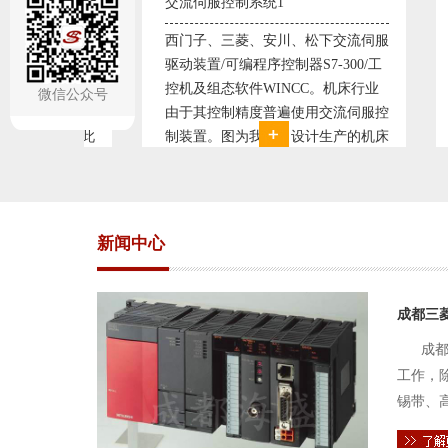
交流伺服控制系统1
交流伺服控制系统2
西门子、三菱、安川、松下交流伺服
西门子、三菱、安川、松
动装置/可编程序控制器S7-300/工
驱动装置/可编程序控制器S7-
控机及组态软件WINCC。机床行业
控机及组态软件WINCC。
微信公众号
由于其控制精度普遍使用交流伺服控
由于其控制精度普遍使用
制装置。图为我公司设计生产的机床
制装置。图为我公司设计
电气控制系统，由于其控制复杂、精
电气控制系统，由于其控
度要求高，故采用了西门子交流伺服
度要求高，故采用了西门
驱动装
驱动装
新闻中心
成都三
成都
工作，
锡带、
件的电