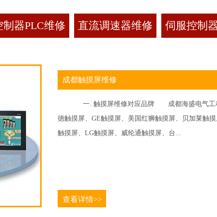
制器PLC维修
直流调速器维修
伺服控制
成都触摸屏维修
一. 触摸屏维修对应品牌 成都海盛电气工程
德触摸屏、GE触摸屏、美国红狮触摸屏、贝加莱触摸屏、
触摸屏、LG触摸屏、威纶通触摸屏、台...
查看详情>>