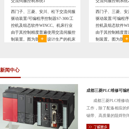
交流伺服控制系统2
变频恒压供水系统
西门子、三菱、安川、松下交流伺服
变频恒压供水系
驱动装置/可编程序控制器S7-300/工
极调速技术原理，
控机及组态软件WINCC。机床行业
使供水随着使用
由于其控制精度普遍使用交流伺服控
持供水设定压力
制装置。图为我公司设计生产的机床
点、远传压力表
电气控制系统，由于其控制复杂、精
极大的延长了设
度要求高，故采用了西门子交流伺服
现已和多家单位
驱动装
压供水技术已经
新闻中心
成都三菱PLC维修可编
成都三菱PLC维修
工作，除了配备相应的
锡带、高质量的阻焊剂
件的电路及通信电缆。