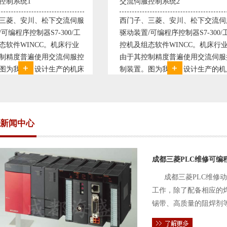
交流伺服控制系统2
变频恒压供水系统
西门子、三菱、安川、松下交流伺服
变频恒压供水系统
驱动装置/可编程序控制器S7-300/工
极调速技术原理，采
控机及组态软件WINCC。机床行业
使供水随着使用变
由于其控制精度普遍使用交流伺服控
持供水设定压力恒
制装置。图为我公司设计生产的机床
点、远传压力表供
电气控制系统，由于其控制复杂、精
极大的延长了设备
度要求高，故采用了西门子交流伺服
现已和多家单位建
驱动装
压供水技术已经
新闻中心
成都三菱PLC维修可编
成都三菱PLC维修
工作，除了配备相应的
锡带、高质量的阻焊剂
件的电路及通信电缆。