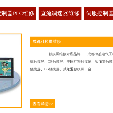
制器PLC维修
直流调速器维修
伺服控制
成都触摸屏维修
一. 触摸屏维修对应品牌 成都海盛电气工程
德触摸屏、GE触摸屏、美国红狮触摸屏、贝加莱触摸屏、
触摸屏、LG触摸屏、威纶通触摸屏、台...
查看详情>>