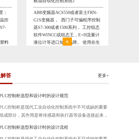
变频恒压供水系统2
交流伺
N-
变频恒压供水系统是利用交流电机无
西门子
序控制
极调速技术原理，采用PID闭环控制
驱动装置
控组态
使供水随着使用变化而变化，从而维
控机及
流量计
持供水设定压力恒定。他比传统电接
由于其
用在生
点、远传压力表供水水压恒定，因此
制装置
可以形
极大的延长了设备使用寿命。我公司
电气控
现已和多家单位建立了合作关系，恒
度要求
压供水技术已经
驱动装
题解答
更多+
PLC控制柜选型和设计时的设计规范
PLC控制柜是现代工业自动化控制系统中不可或缺的重要
组成部分，其作用是将传感器和执行器等设备连接起来，
实现信号的输入、处理和输出。在进行PLC控制柜的选型
PLC控制柜选型和设计时的设计流程
和设计时，需要考虑选型要点、设计流程、设计规范以下
PLC控制柜是现代工业自动化控制系统中不可或缺的重要