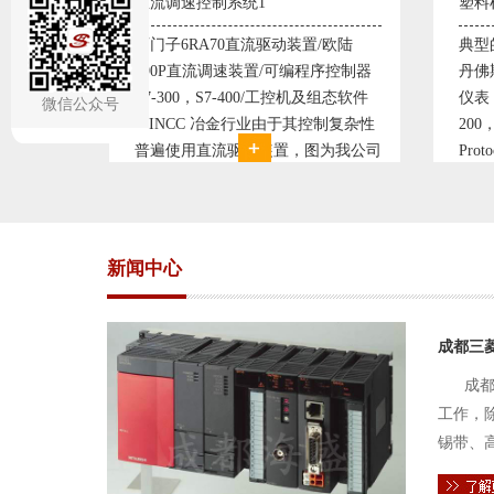
塑料机械控制系统1
塑料
/欧陆
典型的塑料生产线电控系统配置：
典型
序控制器
丹佛斯变频器VLT5000， RKC温控
丹佛斯
及组态软件
仪表， 西门子可编程序控制器S7-
仪表
微信公众号
制复杂性
200， 工控组态软件WINCC或
20
为我公司
Protool或组态王。 使用在生产塑料
Pr
制系统，
母料的塑胶设备上，可以形成一个控
母料
高
制精度高，智能化齐全的塑料生
制精
新闻中心
成都三
成都
工作，
锡带、
件的电