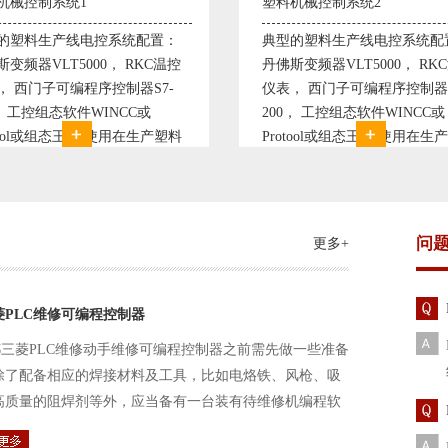
机械控制系统2
粮油自动化控制系统1
的塑料生产线电控系统配置：
ABB变频器ACS550或者富士FR
变频器VLT5000， RKC温控
G1S变频器， 西门子可编程
， 西门子可编程序控制器S7-
器S7-300或者1500系列， 工
0， 工控组态软件WINCC或
软件WINCC或组态王，E+H
otool或组态王。 使用在生产塑料
液位计等进口知名品牌。 使
的塑胶设备上，可以形成一个控
产精炼、浸出等工艺设备段，
度高，智能化齐全的塑料生
成一个控制
问
更多+
菱PLC维修可编程控制器
三菱PLC维修动手维修可编程控制器之前需先做一些准备
除了配备相应的焊接材料及工具，比如电烙铁、风枪、吸
高质量的阻焊剂等外，应当备有一台装有待维修机编程软
路及通信电缆。这一是由于待修机常常是从工作系统中拆