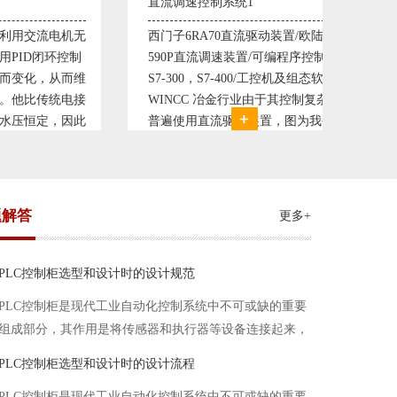
直流调速控制系统1
塑料机
电机无
西门子6RA70直流驱动装置/欧陆
典型的
环控制
590P直流调速装置/可编程序控制器
丹佛斯变
从而维
S7-300，S7-400/工控机及组态软件
仪表，
统电接
WINCC 冶金行业由于其控制复杂性
200，
，因此
普遍使用直流驱动装置，图为我公司
Prot
我公司
设计生产的可逆轧机电气控制系统，
母料的
系，恒
由于其控制复杂、精度要求高
制精度
题解答
更多+
PLC控制柜选型和设计时的设计规范
PLC控制柜是现代工业自动化控制系统中不可或缺的重要
组成部分，其作用是将传感器和执行器等设备连接起来，
实现信号的输入、处理和输出。在进行PLC控制柜的选型
PLC控制柜选型和设计时的设计流程
和设计时，需要考虑选型要点、设计流程、设计规范以下
PLC控制柜是现代工业自动化控制系统中不可或缺的重要