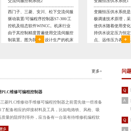
伺服控制系统2
变频恒压供水系统1
子、三菱、安川、松下交流伺服
变频恒压供水系统是利用交流
装置/可编程序控制器S7-300/工
极调速技术原理，采用PID闭
及组态软件WINCC。机床行业
使供水随着使用变化而变化，
其控制精度普遍使用交流伺服控
持供水设定压力恒定。他比传
置。图为我公司设计生产的机床
点、远传压力表供水水压恒定
控制系统，由于其控制复杂、精
极大的延长了设备使用寿命。
求高，故采用了西门子交流伺服
现已和多家单位建立了合作关
装
压供水技术已经
问
更多+
菱PLC维修可编程控制器
三菱PLC维修动手维修可编程控制器之前需先做一些准备
除了配备相应的焊接材料及工具，比如电烙铁、风枪、吸
高质量的阻焊剂等外，应当备有一台装有待维修机编程软
路及通信电缆。这一是由于待修机常常是从工作系统中拆