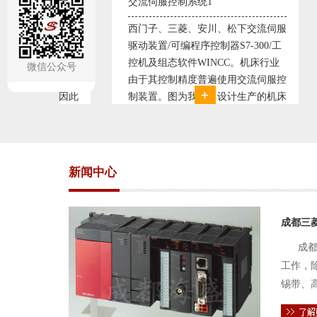
交流伺服控制系统1
交流
流电机无
西门子、三菱、安川、松下交流伺服
西门
闭环控制
驱动装置/可编程序控制器S7-300/工
驱动
，从而维
控机及组态软件WINCC。机床行业
控机
微信公众号
传统电接
由于其控制精度普遍使用交流伺服控
由于
定，因此
制装置。图为我公司设计生产的机床
制装
。我公司
电气控制系统，由于其控制复杂、精
电气
关系，恒
度要求高，故采用了西门子交流伺服
度要
驱动装
驱动
新闻中心
成都三
成都
工作，
锡带、
件的电