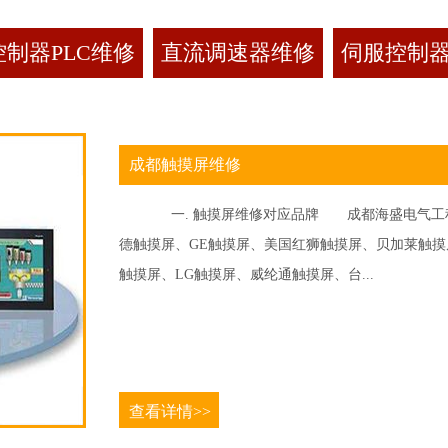
制器PLC维修
直流调速器维修
伺服控制
成都触摸屏维修
一. 触摸屏维修对应品牌 成都海盛电气工程
德触摸屏、GE触摸屏、美国红狮触摸屏、贝加莱触摸屏、
触摸屏、LG触摸屏、威纶通触摸屏、台...
查看详情>>