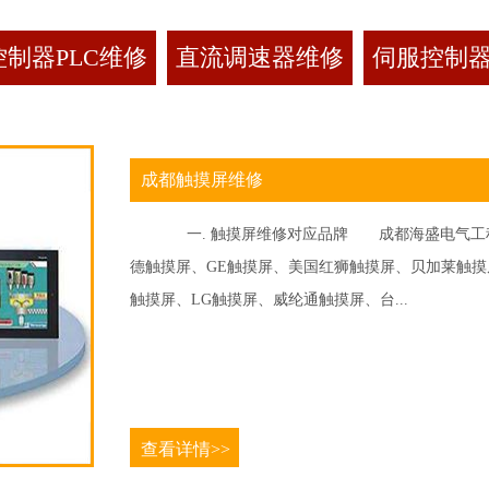
制器PLC维修
直流调速器维修
伺服控制
成都触摸屏维修
一. 触摸屏维修对应品牌 成都海盛电气工程
德触摸屏、GE触摸屏、美国红狮触摸屏、贝加莱触摸屏、
触摸屏、LG触摸屏、威纶通触摸屏、台...
查看详情>>