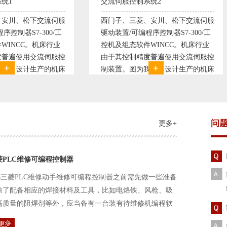
伺服控制系统2
变频恒压供水系统1
子、三菱、安川、松下交流伺服
变频恒压供水系统是利用交流
装置/可编程序控制器S7-300/工
极调速技术原理，采用PID闭
及组态软件WINCC。机床行业
使供水随着使用变化而变化，
其控制精度普遍使用交流伺服控
持供水设定压力恒定。他比传
置。图为我公司设计生产的机床
点、远传压力表供水水压恒定
控制系统，由于其控制复杂、精
极大的延长了设备使用寿命。
求高，故采用了西门子交流伺服
现已和多家单位建立了合作关
装
压供水技术已经
问
更多+
菱PLC维修可编程控制器
三菱PLC维修动手维修可编程控制器之前需先做一些准备
除了配备相应的焊接材料及工具，比如电烙铁、风枪、吸
高质量的阻焊剂等外，应当备有一台装有待维修机编程软
路及通信电缆。这一是由于待修机常常是从工作系统中拆