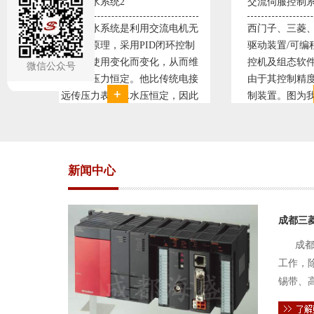
交流伺服控制系统1
交流
流电机无
西门子、三菱、安川、松下交流伺服
西门
闭环控制
驱动装置/可编程序控制器S7-300/工
驱动
，从而维
控机及组态软件WINCC。机床行业
控机
微信公众号
传统电接
由于其控制精度普遍使用交流伺服控
由于
定，因此
制装置。图为我公司设计生产的机床
制装
。我公司
电气控制系统，由于其控制复杂、精
电气
关系，恒
度要求高，故采用了西门子交流伺服
度要
驱动装
驱动
新闻中心
成都三
成都
工作，
锡带、
件的电