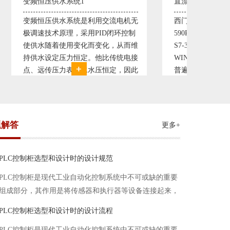
直流调速控制系统1
塑料机
电机无
西门子6RA70直流驱动装置/欧陆
典型的
环控制
590P直流调速装置/可编程序控制器
丹佛斯变
从而维
S7-300，S7-400/工控机及组态软件
仪表，
统电接
WINCC 冶金行业由于其控制复杂性
200，
，因此
普遍使用直流驱动装置，图为我公司
Prot
我公司
设计生产的可逆轧机电气控制系统，
母料的
系，恒
由于其控制复杂、精度要求高
制精度
题解答
更多+
PLC控制柜选型和设计时的设计规范
PLC控制柜是现代工业自动化控制系统中不可或缺的重要
组成部分，其作用是将传感器和执行器等设备连接起来，
实现信号的输入、处理和输出。在进行PLC控制柜的选型
PLC控制柜选型和设计时的设计流程
和设计时，需要考虑选型要点、设计流程、设计规范以下
PLC控制柜是现代工业自动化控制系统中不可或缺的重要