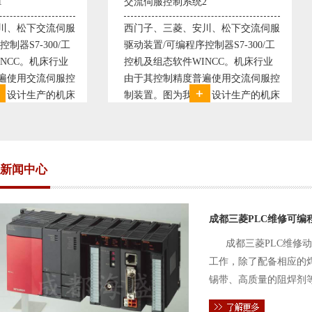
交流伺服控制系统2
变频恒压供水系统
西门子、三菱、安川、松下交流伺服
变频恒压供水系统
驱动装置/可编程序控制器S7-300/工
极调速技术原理，采
控机及组态软件WINCC。机床行业
使供水随着使用变
由于其控制精度普遍使用交流伺服控
持供水设定压力恒
制装置。图为我公司设计生产的机床
点、远传压力表供
电气控制系统，由于其控制复杂、精
极大的延长了设备
度要求高，故采用了西门子交流伺服
现已和多家单位建
驱动装
压供水技术已经
新闻中心
成都三菱PLC维修可编
成都三菱PLC维修
工作，除了配备相应的
锡带、高质量的阻焊剂
件的电路及通信电缆。