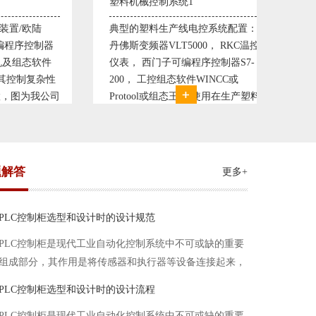
料机械控制系统1
塑料机械控制系统2
型的塑料生产线电控系统配置：
典型的塑料生产线电控系统
斯变频器VLT5000， RKC温控
丹佛斯变频器VLT5000， R
， 西门子可编程序控制器S7-
仪表， 西门子可编程序控制器
0， 工控组态软件WINCC或
200， 工控组态软件WINCC
otool或组态王。 使用在生产塑料
Protool或组态王。 使用在
料的塑胶设备上，可以形成一个控
母料的塑胶设备上，可以形
精度高，智能化齐全的塑料生
制精度高，智能化齐全的塑
题解答
更多+
PLC控制柜选型和设计时的设计规范
PLC控制柜是现代工业自动化控制系统中不可或缺的重要
组成部分，其作用是将传感器和执行器等设备连接起来，
实现信号的输入、处理和输出。在进行PLC控制柜的选型
PLC控制柜选型和设计时的设计流程
和设计时，需要考虑选型要点、设计流程、设计规范以下
PLC控制柜是现代工业自动化控制系统中不可或缺的重要