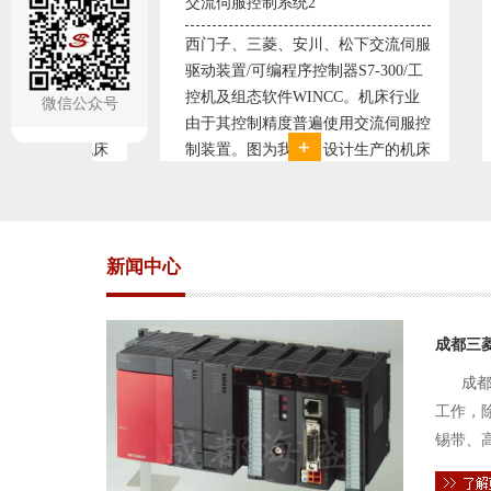
交流伺服控制系统2
变频恒压供水系统1
西门子、三菱、安川、松下交流伺服
变频恒压供水系统是利用
动装置/可编程序控制器S7-300/工
极调速技术原理，采用PI
控机及组态软件WINCC。机床行业
使供水随着使用变化而变
微信公众号
由于其控制精度普遍使用交流伺服控
持供水设定压力恒定。他
制装置。图为我公司设计生产的机床
点、远传压力表供水水压
电气控制系统，由于其控制复杂、精
极大的延长了设备使用寿
度要求高，故采用了西门子交流伺服
现已和多家单位建立了合
驱动装
压供水技术已经
新闻中心
成都三
成都
工作，
锡带、
件的电