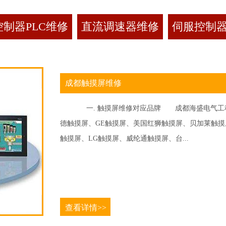
制器PLC维修
直流调速器维修
伺服控制
成都触摸屏维修
一. 触摸屏维修对应品牌 成都海盛电气工程
德触摸屏、GE触摸屏、美国红狮触摸屏、贝加莱触摸屏、
触摸屏、LG触摸屏、威纶通触摸屏、台...
查看详情>>