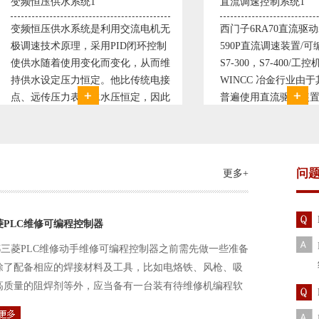
直流调速控制系统1
塑
交流电机无
西门子6RA70直流驱动装置/欧陆
典
D闭环控制
590P直流调速装置/可编程序控制器
丹佛
化，从而维
S7-300，S7-400/工控机及组态软件
仪表
比传统电接
WINCC 冶金行业由于其控制复杂性
20
恒定，因此
普遍使用直流驱动装置，图为我公司
Pr
命。我公司
设计生产的可逆轧机电气控制系统，
母
作关系，恒
由于其控制复杂、精度要求高
制
问
更多+
菱PLC维修可编程控制器
三菱PLC维修动手维修可编程控制器之前需先做一些准备
除了配备相应的焊接材料及工具，比如电烙铁、风枪、吸
高质量的阻焊剂等外，应当备有一台装有待维修机编程软
路及通信电缆。这一是由于待修机常常是从工作系统中拆