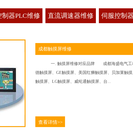
制器PLC维修
直流调速器维修
伺服控制
成都触摸屏维修
一. 触摸屏维修对应品牌 成都海盛电气工程
德触摸屏、GE触摸屏、美国红狮触摸屏、贝加莱触摸屏、
触摸屏、LG触摸屏、威纶通触摸屏、台...
查看详情>>