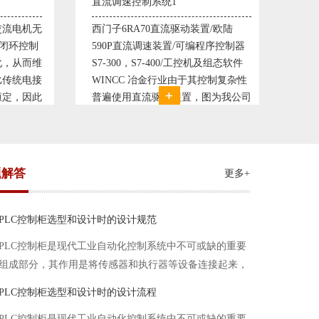
统1
塑料机械控制系统1
直流驱动装置/欧陆
典型的塑料生产线电控系统配置：
装置/可编程序控制器
丹佛斯变频器VLT5000， RKC温控
400/工控机及组态软件
仪表， 西门子可编程序控制器S7-
行业由于其控制复杂性
200， 工控组态软件WINCC或
动装置，图为我公司
Protool或组态王。 使用在生产塑料
轧机电气控制系统，
母料的塑胶设备上，可以形成一个控
、精度要求高
制精度高，智能化齐全的塑料生
题解答
更多+
PLC控制柜选型和设计时的设计规范
PLC控制柜是现代工业自动化控制系统中不可或缺的重要
组成部分，其作用是将传感器和执行器等设备连接起来，
实现信号的输入、处理和输出。在进行PLC控制柜的选型
PLC控制柜选型和设计时的设计流程
和设计时，需要考虑选型要点、设计流程、设计规范以下
PLC控制柜是现代工业自动化控制系统中不可或缺的重要