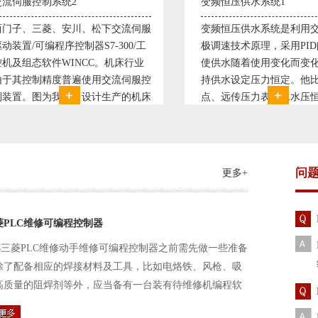
变频恒压供水系统1
直流调速控制系
变频恒压供水系统是利用交流电机无
西门子6RA70
极调速技术原理，采用PID闭环控制
590P直流调速
使供水随着使用变化而变化，从而维
S7-300，S7-
持供水设定压力恒定。他比传统电接
WINCC 冶金
点、远传压力表供水水压恒定，因此
普遍使用直流驱
极大的延长了设备使用寿命。我公司
设计生产的可逆
现已和多家单位建立了合作关系，恒
由于其控制复杂
压供水技术已经
问
更多+
菱PLC维修可编程控制器
三菱PLC维修动手维修可编程控制器之前需先做一些准备
除了配备相应的焊接材料及工具，比如电烙铁、风枪、吸
高质量的阻焊剂等外，应当备有一台装有待维修机编程软
路及通信电缆。这一是由于待修机常常是从工作系统中拆