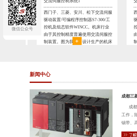
系统1
交流伺服控制系统2
、安川、松下交流伺服
西门子、三菱、安川、松下交流伺服
序控制器S7-300/工
驱动装置/可编程序控制器S7-300/工
WINCC。机床行业
控机及组态软件WINCC。机床行业
微信公众号
度普遍使用交流伺服控
由于其控制精度普遍使用交流伺服控
我公司设计生产的机床
制装置。图为我公司设计生产的机床
，由于其控制复杂、精
电气控制系统，由于其控制复杂、精
采用了西门子交流伺服
度要求高，故采用了西门子交流伺服
驱动装
新闻中心
成都三
成都
工作，
锡带、
件的电