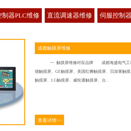
制器PLC维修
直流调速器维修
伺服控制
成都触摸屏维修
一. 触摸屏维修对应品牌 成都海盛电气工程
德触摸屏、GE触摸屏、美国红狮触摸屏、贝加莱触摸屏、
触摸屏、LG触摸屏、威纶通触摸屏、台...
查看详情>>