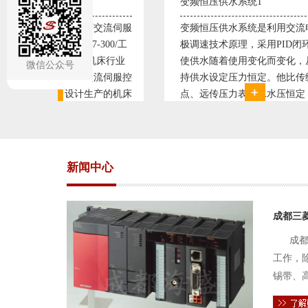
变频恒压供水系统1
直流调速控
服
变频恒压供水系统是利用交流电机无
西门子6RA
极调速技术原理，采用PID闭环控制
590P直流
使供水随着使用变化而变化，从而维
S7-300，S
微信公众号
控
持供水设定压力恒定。他比传统电接
WINCC 
床
点、远传压力表供水水压恒定，因此
普遍使用直
精
极大的延长了设备使用寿命。我公司
设计生产的
服
现已和多家单位建立了合作关系，恒
由于其控制
压供水技术已经
新闻中心
成都三
成都
工作，
锡带、
件的电