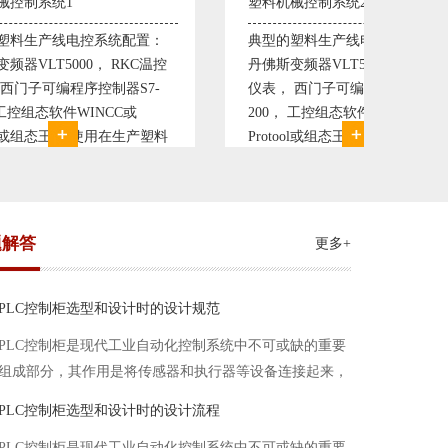
塑料机械控制系统2
粮油自动化控制
典型的塑料生产线电控系统配置：
ABB变频器ACS
丹佛斯变频器VLT5000， RKC温控
G1S变频器，
仪表， 西门子可编程序控制器S7-
器S7-300或者
200， 工控组态软件WINCC或
软件WINCC
Protool或组态王。 使用在生产塑料
液位计等进口
母料的塑胶设备上，可以形成一个控
产精炼、浸出
制精度高，智能化齐全的塑料生
成一个控制
题解答
更多+
PLC控制柜选型和设计时的设计规范
PLC控制柜是现代工业自动化控制系统中不可或缺的重要
组成部分，其作用是将传感器和执行器等设备连接起来，
实现信号的输入、处理和输出。在进行PLC控制柜的选型
PLC控制柜选型和设计时的设计流程
和设计时，需要考虑选型要点、设计流程、设计规范以下
PLC控制柜是现代工业自动化控制系统中不可或缺的重要