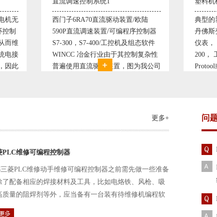
制系统1
塑料机械控制系统1
70直流驱动装置/欧陆
典型的塑料生产线电控系统配置：
调速装置/可编程序控制器
丹佛斯变频器VLT5000， RKC温控
7-400/工控机及组态软件
仪表， 西门子可编程序控制器S7-
冶金行业由于其控制复杂性
200， 工控组态软件WINCC或
流驱动装置，图为我公司
Protool或组态王。 使用在生产塑料
可逆轧机电气控制系统，
母料的塑胶设备上，可以形成一个控
复杂、精度要求高
制精度高，智能化齐全的塑料生
问
更多+
菱PLC维修可编程控制器
三菱PLC维修动手维修可编程控制器之前需先做一些准备
除了配备相应的焊接材料及工具，比如电烙铁、风枪、吸
高质量的阻焊剂等外，应当备有一台装有待维修机编程软
路及通信电缆。这一是由于待修机常常是从工作系统中拆