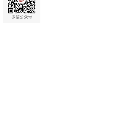
微信公众号