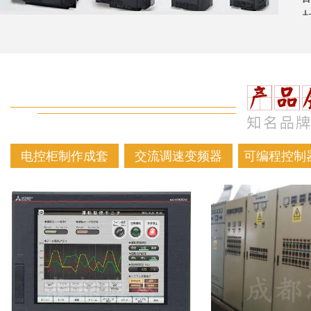
电控柜制作成套
交流调速变频器
可编程控制器