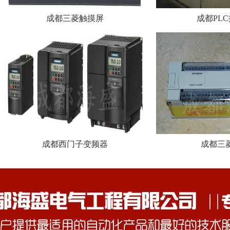
成都三菱触摸屏
成都PL
成都西门子变频器
成都三菱