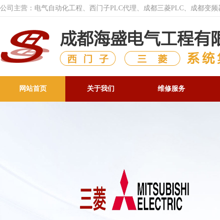
公司主营：电气自动化工程、西门子PLC代理、成都三菱PLC、成都变
网站首页
关于我们
维修服务