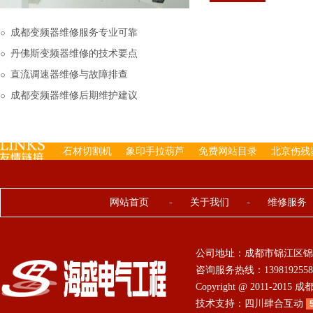
下来的，机内已经存有工
成都变频器维修服务专业可靠
丹佛斯变频器维修的技术要点
直流调速器维修与故障排查
成都变频器维修后期维护建议
石材切割机
象印手拉葫芦
免费网站目录
北京伤残
网站首页
-
关于我们
-
维修服务
公司地址：成都市锦江区锦
咨询服务热线：13981925584 0
Copyright @ 2011-201
技术支持：
四川肆合互动