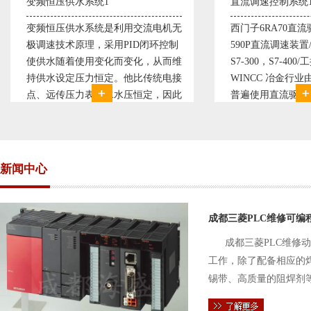
直流调速控制系统1
塑料机械控制系统
西门子6RA70直流驱动装置/欧陆
典型的塑料生产线
590P直流调速装置/可编程序控制器
丹佛斯变频器VLT5
S7-300，S7-400/工控机及组态软件
仪表， 西门子可编
WINCC 冶金行业由于其控制复杂性
200， 工控组态软
普遍使用直流驱动装置，图为我公司
Protool或组态
设计生产的可逆轧机电气控制系统，
母料的塑胶设备上
由于其控制复杂、精度要求高
制精度高，智能化
新闻中心
成都三菱PLC维修可编
成都三菱PLC维修
工作，除了配备相应的
锡带、高质量的阻焊剂
件的电路及通信电缆。